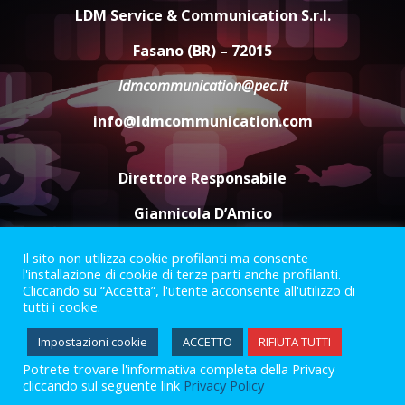
grande spettacolo con Uccio De
LDM Service & Communication S.r.l.
Santis
8 Agosto 2026 07:30
4
Fasano (BR) – 72015
ldmcommunication@pec.it
Politiche Giovanili e Mobilità
Sostenibile: premiati gli studenti
info@ldmcommunication.com
universitari del bando “La strada
giusta”
5
8 Agosto 2026 07:15
Direttore Responsabile
Giannicola D’Amico
Il sito non utilizza cookie profilanti ma consente
Termini e Condizioni
Privacy Policy
l'installazione di cookie di terze parti anche profilanti.
Informazioni Legali
Cliccando su “Accetta”, l'utente acconsente all'utilizzo di
tutti i cookie.
Facebook
Instagram
Youtube
Impostazioni cookie
ACCETTO
RIFIUTA TUTTI
Potrete trovare l'informativa completa della Privacy
2023 © Gofasano
|
Powered by
Creativestudio
&
LGC
.
cliccando sul seguente link
Privacy Policy