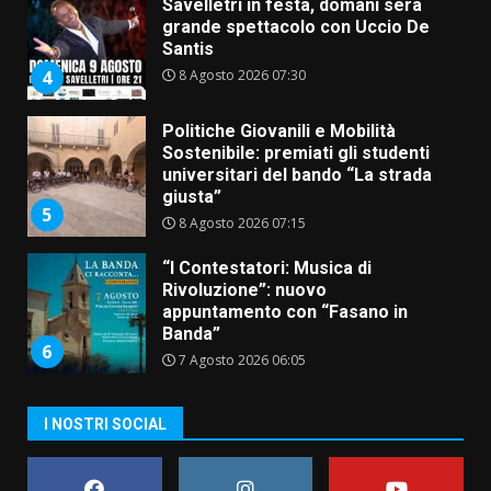
Savelletri in festa, domani sera
grande spettacolo con Uccio De
Santis
8 Agosto 2026 07:30
4
Politiche Giovanili e Mobilità
Sostenibile: premiati gli studenti
universitari del bando “La strada
giusta”
5
8 Agosto 2026 07:15
“I Contestatori: Musica di
Rivoluzione”: nuovo
appuntamento con “Fasano in
Banda”
6
7 Agosto 2026 06:05
US Fasano, Scianaro: “Profonda
I NOSTRI SOCIAL
amarezza per esclusione dal
campionato di calcio”
7 Agosto 2026 06:00
7