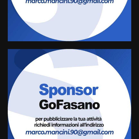
Savelletri in festa, domani sera
grande spettacolo con Uccio De
Santis
8 Agosto 2026 07:30
4
Politiche Giovanili e Mobilità
Sostenibile: premiati gli studenti
universitari del bando “La strada
giusta”
5
8 Agosto 2026 07:15
“I Contestatori: Musica di
Rivoluzione”: nuovo
appuntamento con “Fasano in
Banda”
6
7 Agosto 2026 06:05
US Fasano, Scianaro: “Profonda
amarezza per esclusione dal
campionato di calcio”