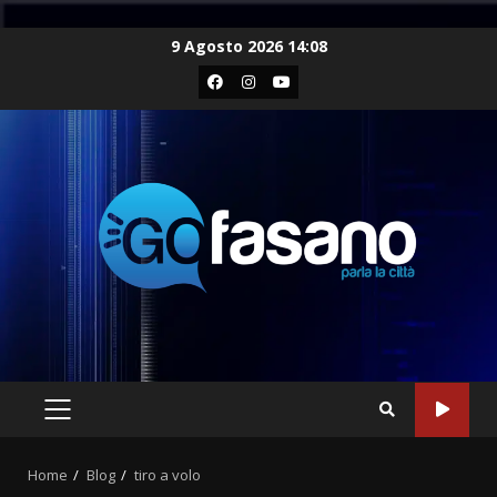
Skip
9 Agosto 2026 14:08
to
Facebook
Instagram
Youtube
content
PRIMARY
MENU
Home
Blog
tiro a volo