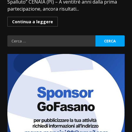
Spalluto” CENAIA (PI) – A ventitré anni dalla prima
partecipazione, ancora risultati...
Continua a leggere
Ricerca
per:
La Banda Città di Fasano apre
ufficialmente la Festa di
Savelletri
8 Agosto 2026 11:00
3