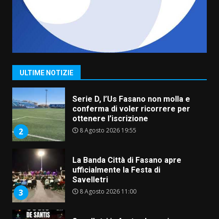
7 Agosto 2026 06:00
7
Grande successo per la “Sagra
del Pesce Spada” a Savelletri
9 Agosto 2026 07:32
1
ULTIME NOTIZIE
Serie D, l’Us Fasano non molla e
conferma di voler ricorrere per
ottenere l’iscrizione
8 Agosto 2026 19:55
2
La Banda Città di Fasano apre
ufficialmente la Festa di
Savelletri
8 Agosto 2026 11:00
3