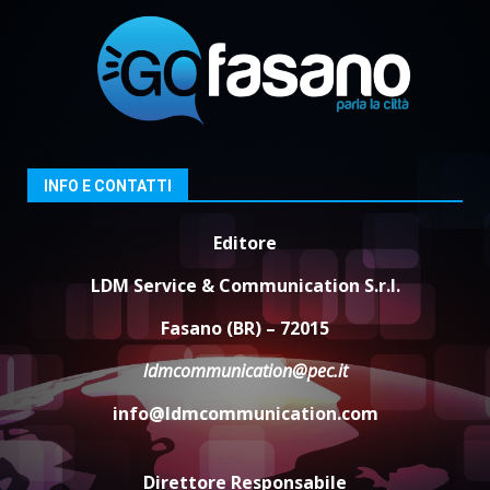
7 Agosto 2026 06:00
2
Fasanese ferito a colpi di arma
da fuoco
6 Agosto 2026 18:13
3
INFO E CONTATTI
Carta d’identità: continua il piano
di aperture straordinarie del
Editore
Comune di Fasano
LDM Service & Communication S.r.l.
6 Agosto 2026 14:16
4
Fasano (BR) – 72015
Grazia Neglia, coordinatrice
cittadina di Fratelli d’Italia,
ldmcommunication@pec.it
pronta a tornare in Consiglio
comunale
info@ldmcommunication.com
5
6 Agosto 2026 08:00
Direttore Responsabile