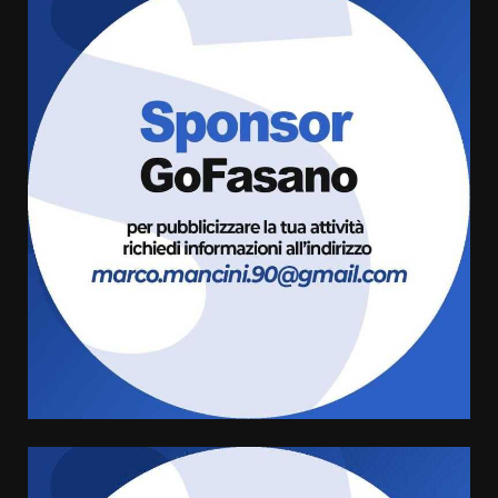
Fasanese ferito a colpi di arma
da fuoco
6 Agosto 2026 18:13
3
Carta d’identità: continua il piano
di aperture straordinarie del
Comune di Fasano
6 Agosto 2026 14:16
4
Grazia Neglia, coordinatrice
cittadina di Fratelli d’Italia,
pronta a tornare in Consiglio
comunale
5
6 Agosto 2026 08:00