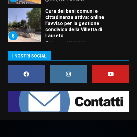
Cura dei beni comuni e
cittadinanza attiva: online
l’avviso per la gestione
condivisa della Villetta di
6
Laureto
6 Agosto 2026 06:20
La magia del Minareto e la prima
assoluta de “L’Albergo
I NOSTRI SOCIAL
Belvedere. Il rapimento”
6 Agosto 2026 06:15
7
“I Contestatori: Musica di
Rivoluzione”: nuovo
appuntamento con “Fasano in
Banda”
1
7 Agosto 2026 06:05
US Fasano, Scianaro: “Profonda
amarezza per esclusione dal
campionato di calcio”