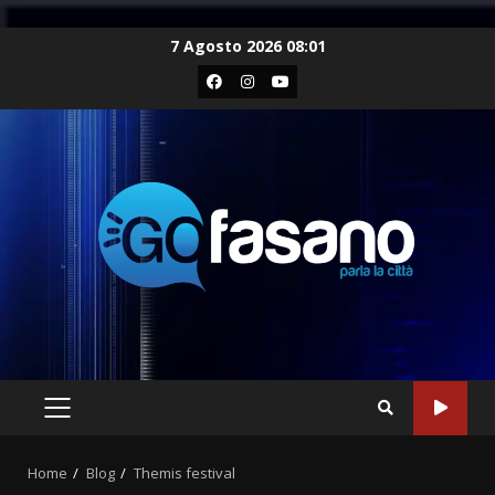
Skip
7 Agosto 2026 08:01
to
Facebook
Instagram
Youtube
content
PRIMARY
MENU
Home
Blog
Themis festival