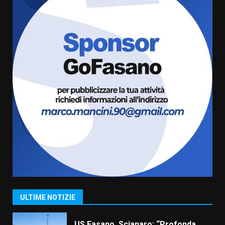
Cura dei beni comuni e
cittadinanza attiva: online
l’avviso per la gestione
condivisa della Villetta di
6
Laureto
6 Agosto 2026 06:20
La magia del Minareto e la prima
assoluta de “L’Albergo
Belvedere. Il rapimento”
6 Agosto 2026 06:15
7
“I Contestatori: Musica di
Rivoluzione”: nuovo
appuntamento con “Fasano in
Banda”
1
7 Agosto 2026 06:05
ULTIME NOTIZIE
US Fasano, Scianaro: “Profonda
amarezza per esclusione dal