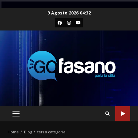
Skip
9 Agosto 2026 04:32
to
Facebook
Instagram
Youtube
content
PRIMARY
MENU
Home
Blog
terza categoria