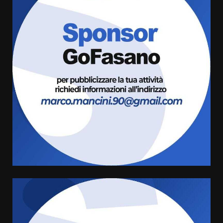
Savelletri in festa, domani sera
grande spettacolo con Uccio De
Santis
8 Agosto 2026 07:30
3
Politiche Giovanili e Mobilità
Sostenibile: premiati gli studenti
universitari del bando “La strada
giusta”
4
8 Agosto 2026 07:15
“I Contestatori: Musica di
Rivoluzione”: nuovo
appuntamento con “Fasano in
Banda”
5
7 Agosto 2026 06:05