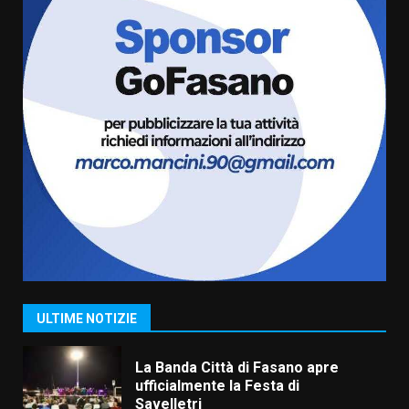
US Fasano, Scianaro: “Profonda
amarezza per esclusione dal
campionato di calcio”
7 Agosto 2026 06:00
6
Fasanese ferito a colpi di arma
da fuoco
6 Agosto 2026 18:13
7
Serie D, l’Us Fasano non molla e
conferma di voler ricorrere per
ottenere l’iscrizione
8 Agosto 2026 19:55
1
ULTIME NOTIZIE
La Banda Città di Fasano apre
ufficialmente la Festa di
Savelletri