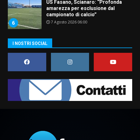
US Fasano, Scianaro: “Profonda
amarezza per esclusione dal
campionato di calcio”
7 Agosto 2026 06:00
6
I NOSTRI SOCIAL
Fasanese ferito a colpi di arma
da fuoco
6 Agosto 2026 18:13
7
Serie D, l’Us Fasano non molla e
conferma di voler ricorrere per
ottenere l’iscrizione
8 Agosto 2026 19:55
1
La Banda Città di Fasano apre
ufficialmente la Festa di
Savelletri
8 Agosto 2026 11:00