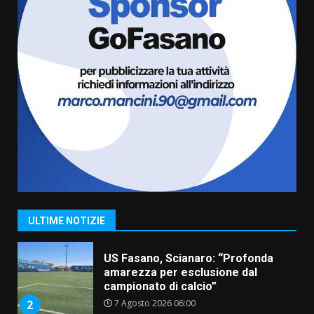
l’avviso per la gestione
condivisa della Villetta di
6
Laureto
6 Agosto 2026 06:20
La magia del Minareto e la prima
assoluta de “L’Albergo
Belvedere. Il rapimento”
6 Agosto 2026 06:15
7
“I Contestatori: Musica di
Rivoluzione”: nuovo
appuntamento con “Fasano in
Banda”
1
ULTIME NOTIZIE
7 Agosto 2026 06:05
US Fasano, Scianaro: “Profonda
amarezza per esclusione dal
campionato di calcio”
7 Agosto 2026 06:00
2