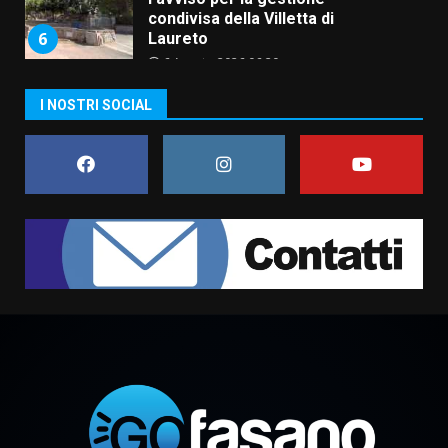
condivisa della Villetta di
6
Laureto
6 Agosto 2026 06:20
La magia del Minareto e la prima
I NOSTRI SOCIAL
assoluta de “L’Albergo
Belvedere. Il rapimento”
6 Agosto 2026 06:15
7
“I Contestatori: Musica di
Rivoluzione”: nuovo
appuntamento con “Fasano in
Banda”
1
7 Agosto 2026 06:05
US Fasano, Scianaro: “Profonda
amarezza per esclusione dal
campionato di calcio”
7 Agosto 2026 06:00
2