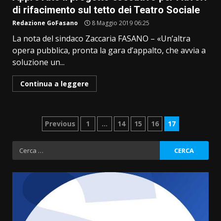
di rifacimento sul tetto dei Teatro Sociale
Redazione GoFasano
8 Maggio 2019 06:25
La nota del sindaco Zaccaria FASANO – «Un’altra
opera pubblica, pronta la gara d’appalto, che avvia a
soluzione un...
Continua a leggere
Paginazione
Previous
1
…
14
15
16
17
degli
Ricerca
per:
articoli