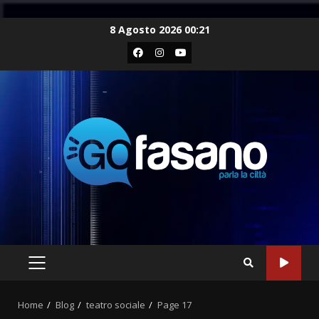
Skip
8 Agosto 2026 00:21
to
Facebook
Instagram
Youtube
content
PRIMARY
MENU
Home
Blog
teatro sociale
Page 17