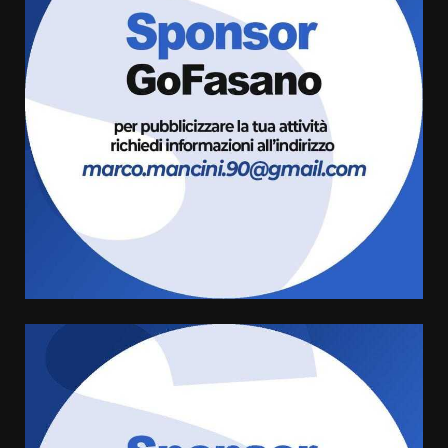
Fasanese ferito a colpi di arma
da fuoco
6 Agosto 2026 18:13
3
Carta d’identità: continua il piano
di aperture straordinarie del
Comune di Fasano
6 Agosto 2026 14:16
4
Grazia Neglia, coordinatrice
cittadina di Fratelli d’Italia,
pronta a tornare in Consiglio
comunale
5
6 Agosto 2026 08:00
Cura dei beni comuni e
cittadinanza attiva: online