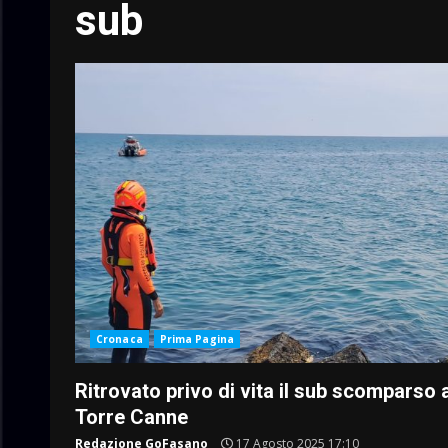
sub
Cronaca
Prima Pagina
Ritrovato privo di vita il sub scomparso 
Torre Canne
Redazione GoFasano
17 Agosto 2025 17:10