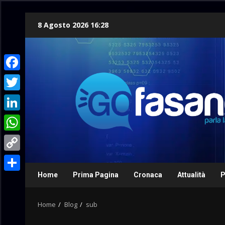
Skip
8 Agosto 2026 16:28
to
content
Facebook
Twitter
LinkedIn
WhatsApp
Copy
Link
Home
Prima Pagina
Cronaca
Attualità
P
Condividi
Home
Blog
sub