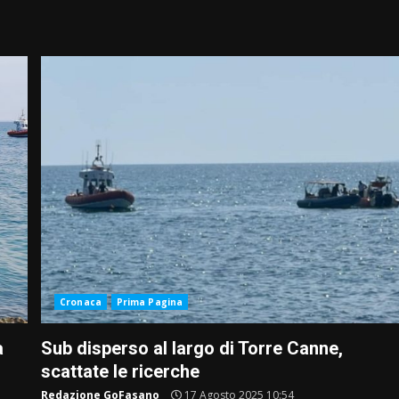
Cronaca
Prima Pagina
a
Sub disperso al largo di Torre Canne,
scattate le ricerche
Redazione GoFasano
17 Agosto 2025 10:54