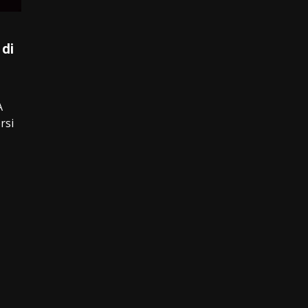
 di
A
rsi