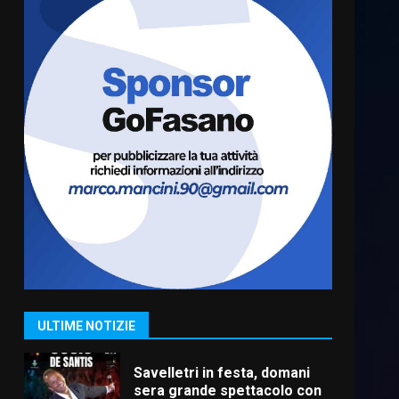
Fasanese ferito a colpi di
arma da fuoco
6 Agosto 2026 18:13
6
Carta d’identità: continua il
piano di aperture
straordinarie del Comune di
Fasano
7
6 Agosto 2026 14:16
La Banda Città di Fasano apre
ufficialmente la Festa di
Savelletri
8 Agosto 2026 11:00
1
ULTIME NOTIZIE
Savelletri in festa, domani
sera grande spettacolo con