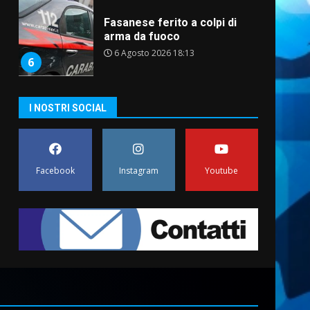
Fasanese ferito a colpi di
arma da fuoco
6 Agosto 2026 18:13
6
Carta d’identità: continua il
I NOSTRI SOCIAL
piano di aperture
straordinarie del Comune di
Fasano
7
6 Agosto 2026 14:16
Facebook
Instagram
Youtube
La Banda Città di Fasano apre
ufficialmente la Festa di
Savelletri
8 Agosto 2026 11:00
1
Savelletri in festa, domani
sera grande spettacolo con
Uccio De Santis