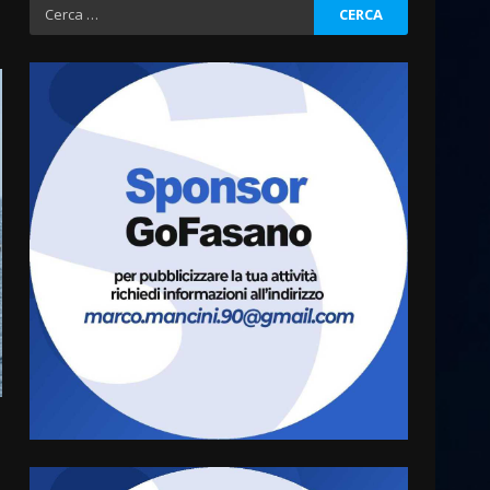
Ricerca
per:
Politiche Giovanili e Mobilità
Sostenibile: premiati gli
studenti universitari del
bando “La strada giusta”
3
8 Agosto 2026 07:15
“I Contestatori: Musica di
Rivoluzione”: nuovo
appuntamento con “Fasano in
Banda”
4
7 Agosto 2026 06:05
US Fasano, Scianaro:
“Profonda amarezza per
esclusione dal campionato di
calcio”
5
7 Agosto 2026 06:00