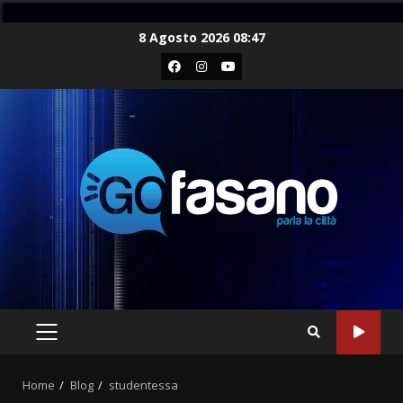
Skip
8 Agosto 2026 08:47
to
Facebook
Instagram
Youtube
content
PRIMARY
MENU
Home
Blog
studentessa