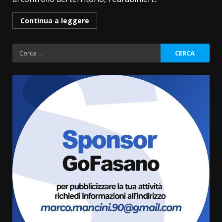
Continua a leggere
Ricerca
per:
“I Contestatori: Musica di
Rivoluzione”: nuovo
appuntamento con “Fasano in
Banda”
3
7 Agosto 2026 06:05
US Fasano, Scianaro: “Profonda