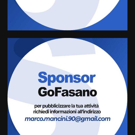
amarezza per esclusione dal
campionato di calcio”
7 Agosto 2026 06:00
4
Fasanese ferito a colpi di arma
da fuoco
6 Agosto 2026 18:13
5
Carta d’identità: continua il piano
di aperture straordinarie del
Comune di Fasano
6 Agosto 2026 14:16
6
Grazia Neglia, coordinatrice
cittadina di Fratelli d’Italia,
pronta a tornare in Consiglio
comunale
7
6 Agosto 2026 08:00