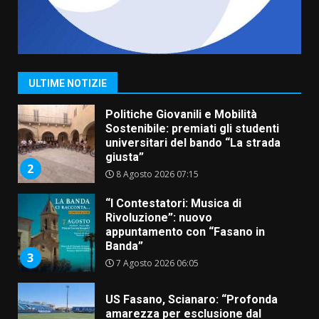
Savelletri in festa, domani sera
grande spettacolo con Uccio De
Santis
8 Agosto 2026 07:30
1
ULTIME NOTIZIE
Politiche Giovanili e Mobilità
Sostenibile: premiati gli studenti
universitari del bando “La strada
giusta”
2
8 Agosto 2026 07:15
“I Contestatori: Musica di
Rivoluzione”: nuovo
appuntamento con “Fasano in
Banda”
3
7 Agosto 2026 06:05
US Fasano, Scianaro: “Profonda
amarezza per esclusione dal