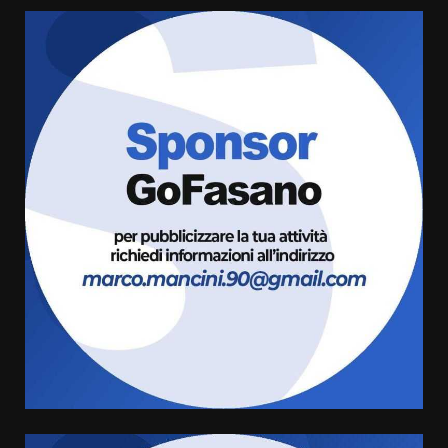
Fasanese ferito a colpi di arma
da fuoco
6 Agosto 2026 18:13
3
Carta d’identità: continua il piano
di aperture straordinarie del
Comune di Fasano
6 Agosto 2026 14:16
4
Grazia Neglia, coordinatrice
cittadina di Fratelli d’Italia,
pronta a tornare in Consiglio
comunale
5
6 Agosto 2026 08:00
Cura dei beni comuni e
cittadinanza attiva: online