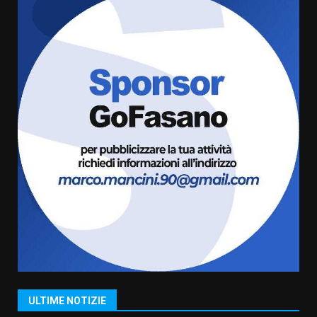
l’avviso per la gestione
condivisa della Villetta di
6
Laureto
6 Agosto 2026 06:20
La magia del Minareto e la prima
assoluta de “L’Albergo
Belvedere. Il rapimento”
6 Agosto 2026 06:15
7
“I Contestatori: Musica di
Rivoluzione”: nuovo
appuntamento con “Fasano in
Banda”
1
7 Agosto 2026 06:05
US Fasano, Scianaro: “Profonda
amarezza per esclusione dal
campionato di calcio”
7 Agosto 2026 06:00
2
ULTIME NOTIZIE