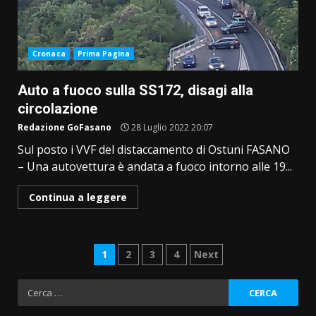
Cronaca
Prima Pagina
Auto a fuoco sulla SS172, disagi alla
circolazione
Redazione GoFasano
28 Luglio 2022 20:07
Sul posto i VVF del distaccamento di Ostuni FASANO
– Una autovettura è andata a fuoco intorno alle 19...
Continua a leggere
Paginazione
1
2
3
4
Next
degli
Ricerca
per:
articoli