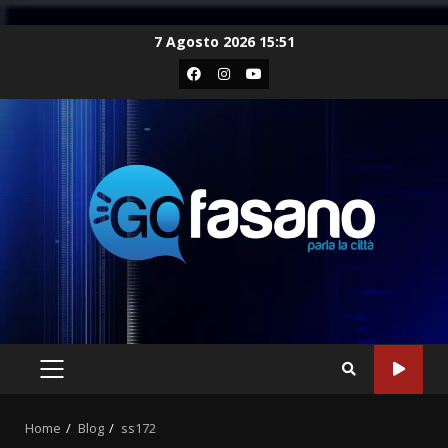
Skip
7 Agosto 2026 15:51
to
Facebook
Instagram
Youtube
content
PRIMARY
MENU
Home
Blog
ss172