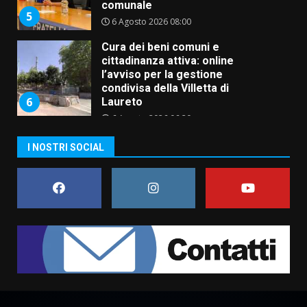
condivisa della Villetta di
6
Laureto
6 Agosto 2026 06:20
La magia del Minareto e la prima
assoluta de “L’Albergo
Belvedere. Il rapimento”
6 Agosto 2026 06:15
7
“I Contestatori: Musica di
I NOSTRI SOCIAL
Rivoluzione”: nuovo
appuntamento con “Fasano in
Banda”
1
7 Agosto 2026 06:05
US Fasano, Scianaro: “Profonda
amarezza per esclusione dal
campionato di calcio”
7 Agosto 2026 06:00
2