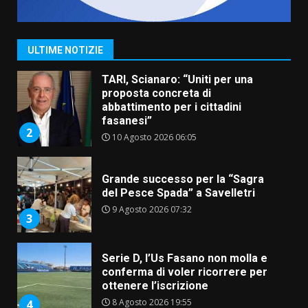
porto per Uccio De Santis: la
voce di Antonella Losavio
incanta la piazza
1
ULTIME NOTIZIE
10 Agosto 2026 10:48
TARI, Scianaro: “Uniti per una
proposta concreta di
abbattimento per i cittadini
fasanesi”
2
10 Agosto 2026 06:05
Grande successo per la “Sagra
del Pesce Spada” a Savelletri
9 Agosto 2026 07:32
3
Serie D, l’Us Fasano non molla e
conferma di voler ricorrere per
ottenere l’iscrizione
8 Agosto 2026 19:55
4