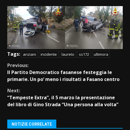
Tags:
anziani
incidente
laureto
ss172
ultimora
Continue
Previous:
Il Partito Democratico fasanese festeggia le
Reading
primarie. Un po’ meno i risultati a Fasano centro
Next:
“Tempeste Extra”, il 5 marzo la presentazione
del libro di Gino Strada “Una persona alla volta”
NOTIZIE CORRELATE