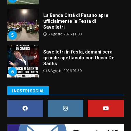
La Banda Città di Fasano apre
ufficialmente la Festa di
Savelletri
8 Agosto 2026 11:00
5
Savelletri in festa, domani sera
grande spettacolo con Uccio De
Santis
8 Agosto 2026 07:30
6
Politiche Giovanili e Mobilità
I NOSTRI SOCIAL
Sostenibile: premiati gli studenti
universitari del bando “La strada
giusta”
7
8 Agosto 2026 07:15
Savelletri in festa, pienone sul
porto per Uccio De Santis: la