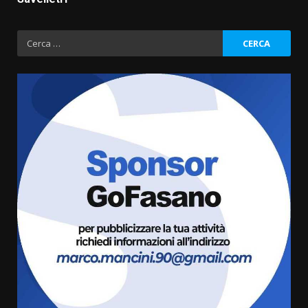
Ricerca
per:
Grande successo per la “Sagra
del Pesce Spada” a Savelletri
9 Agosto 2026 07:32
3
Serie D, l’Us Fasano non molla e
conferma di voler ricorrere per
ottenere l’iscrizione