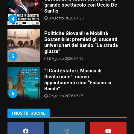
grande spettacolo con Uccio De
Santis
8 Agosto 2026 07:30
4
Politiche Giovanili e Mobilità
Sostenibile: premiati gli studenti
universitari del bando “La strada
giusta”
5
8 Agosto 2026 07:15
“I Contestatori: Musica di
Rivoluzione”: nuovo
appuntamento con “Fasano in
Banda”
6
7 Agosto 2026 06:05
US Fasano, Scianaro: “Profonda
I NOSTRI SOCIAL
amarezza per esclusione dal
campionato di calcio”
7 Agosto 2026 06:00
7