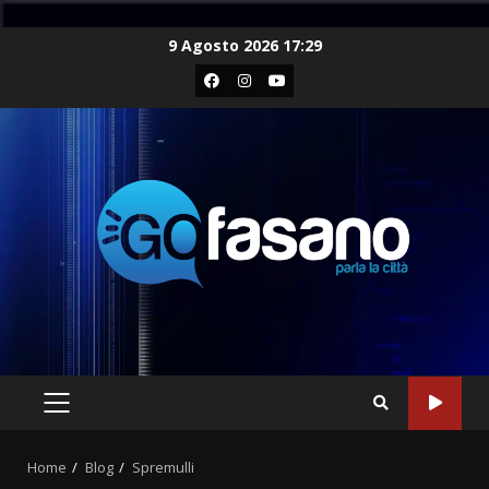
Skip
9 Agosto 2026 17:29
to
Facebook
Instagram
Youtube
content
PRIMARY
MENU
Home
Blog
Spremulli