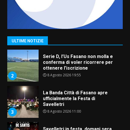
7 Agosto 2026 06:00
7
Grande successo per la “Sagra
del Pesce Spada” a Savelletri
9 Agosto 2026 07:32
1
ULTIME NOTIZIE
Serie D, l’Us Fasano non molla e
conferma di voler ricorrere per
ottenere l’iscrizione
8 Agosto 2026 19:55
2
La Banda Città di Fasano apre
ufficialmente la Festa di
Savelletri
8 Agosto 2026 11:00
3
Savelletri in festa, domani sera