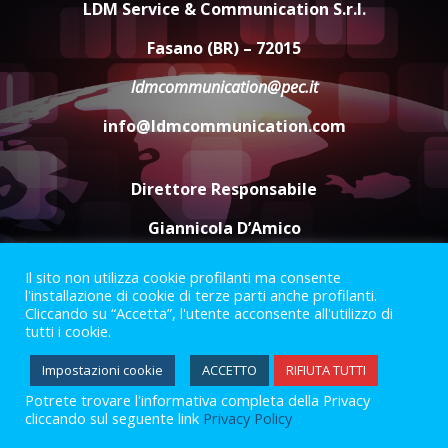
LDM Service & Communication S.r.l.
Santis
8 Agosto 2026 07:30
4
Fasano (BR) – 72015
ldmcommunication@pec.it
Politiche Giovanili e Mobilità
Sostenibile: premiati gli studenti
info@ldmcommunication.com
universitari del bando “La strada
giusta”
5
8 Agosto 2026 07:15
Direttore Responsabile
Giannicola D’Amico
Il sito non utilizza cookie profilanti ma consente
Termini e Condizioni
Privacy Policy
l'installazione di cookie di terze parti anche profilanti.
Informazioni Legali
Cliccando su “Accetta”, l'utente acconsente all'utilizzo di
tutti i cookie.
Facebook
Instagram
Youtube
Impostazioni cookie
ACCETTO
RIFIUTA TUTTI
Potrete trovare l'informativa completa della Privacy
2023 © Gofasano
|
Powered by
Creativestudio
&
LGC
.
cliccando sul seguente link
Privacy Policy