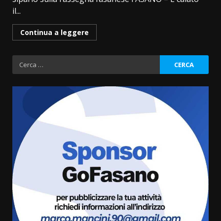
il...
Continua a leggere
Ricerca
per:
La Banda Città di Fasano apre
ufficialmente la Festa di
Savelletri
8 Agosto 2026 11:00
3