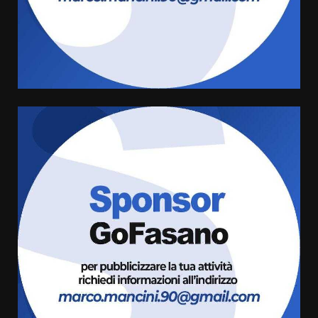
Savelletri in festa, domani sera
grande spettacolo con Uccio De
Santis
8 Agosto 2026 07:30
4
Politiche Giovanili e Mobilità
Sostenibile: premiati gli studenti
universitari del bando “La strada
giusta”
5
8 Agosto 2026 07:15
“I Contestatori: Musica di
Rivoluzione”: nuovo
appuntamento con “Fasano in
Banda”
6
7 Agosto 2026 06:05
US Fasano, Scianaro: “Profonda
amarezza per esclusione dal
campionato di calcio”