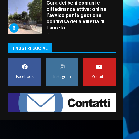
Cura dei beni comuni e
cittadinanza attiva: online
l’avviso per la gestione
condivisa della Villetta di
6
Laureto
6 Agosto 2026 06:20
La magia del Minareto e la
I NOSTRI SOCIAL
prima assoluta de “L’Albergo
Belvedere. Il rapimento”
6 Agosto 2026 06:15
7
Facebook
Instagram
Youtube
“I Contestatori: Musica di
Rivoluzione”: nuovo
appuntamento con “Fasano in
Banda”
1
7 Agosto 2026 06:05
US Fasano, Scianaro:
“Profonda amarezza per
esclusione dal campionato di
calcio”