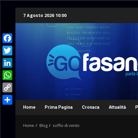
Skip
7 Agosto 2026 10:00
to
content
Facebook
Twitter
LinkedIn
WhatsApp
Copy
Link
Home
Prima Pagina
Cronaca
Attualità
P
Condividi
Home
Blog
soffio di vento