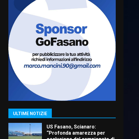
Cura dei beni comuni e
cittadinanza attiva: online
l’avviso per la gestione
condivisa della Villetta di
6
Laureto
6 Agosto 2026 06:20
La magia del Minareto e la
prima assoluta de “L’Albergo
Belvedere. Il rapimento”
6 Agosto 2026 06:15
7
“I Contestatori: Musica di
Rivoluzione”: nuovo
appuntamento con “Fasano in
Banda”
1
ULTIME NOTIZIE
7 Agosto 2026 06:05
US Fasano, Scianaro:
“Profonda amarezza per