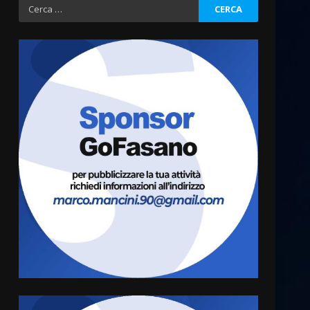
Ricerca
per:
Fasanese ferito a colpi di
arma da fuoco
6 Agosto 2026 18:13
3
Carta d’identità: continua il
piano di aperture
straordinarie del Comune di
Fasano
4
6 Agosto 2026 14:16
Grazia Neglia, coordinatrice
cittadina di Fratelli d’Italia,
pronta a tornare in Consiglio
comunale
5
6 Agosto 2026 08:00