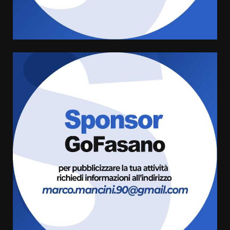
Comune di Fasano
6 Agosto 2026 14:16
4
Grazia Neglia, coordinatrice
cittadina di Fratelli d’Italia,
pronta a tornare in Consiglio
comunale
5
6 Agosto 2026 08:00
Cura dei beni comuni e
cittadinanza attiva: online
l’avviso per la gestione
condivisa della Villetta di
6
Laureto
6 Agosto 2026 06:20
La magia del Minareto e la prima
assoluta de “L’Albergo
Belvedere. Il rapimento”
6 Agosto 2026 06:15
7