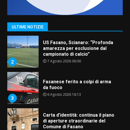
“I Contestatori: Musica di
Rivoluzione”: nuovo
appuntamento con “Fasano in
Banda”
1
ULTIME NOTIZIE
7 Agosto 2026 06:05
US Fasano, Scianaro: “Profonda
amarezza per esclusione dal
campionato di calcio”
7 Agosto 2026 06:00
2
Fasanese ferito a colpi di arma
da fuoco
6 Agosto 2026 18:13
3
Carta d’identità: continua il piano
di aperture straordinarie del
Comune di Fasano