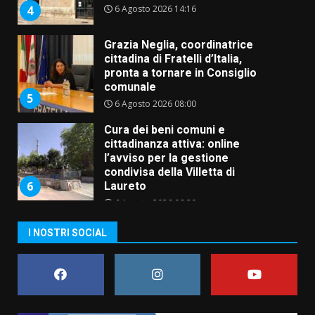
6 Agosto 2026 14:16
4
Grazia Neglia, coordinatrice
cittadina di Fratelli d’Italia,
pronta a tornare in Consiglio
comunale
5
6 Agosto 2026 08:00
Cura dei beni comuni e
cittadinanza attiva: online
l’avviso per la gestione
condivisa della Villetta di
6
Laureto
6 Agosto 2026 06:20
La magia del Minareto e la prima
I NOSTRI SOCIAL
assoluta de “L’Albergo
Belvedere. Il rapimento”
6 Agosto 2026 06:15
7
“I Contestatori: Musica di