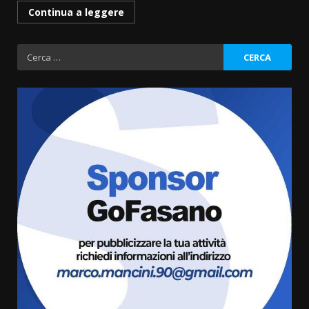
Continua a leggere
Ricerca
per:
Fasanese ferito a colpi di arma
da fuoco
6 Agosto 2026 18:13
3
Carta d’identità: continua il piano
di aperture straordinarie del