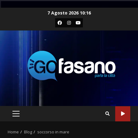
Skip
7 Agosto 2026 10:16
to
Facebook
Instagram
Youtube
content
PRIMARY
MENU
Home
Blog
soccorso in mare