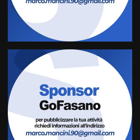
“I Contestatori: Musica di
Rivoluzione”: nuovo
appuntamento con “Fasano in
Banda”
4
7 Agosto 2026 06:05
US Fasano, Scianaro: “Profonda
amarezza per esclusione dal
campionato di calcio”
7 Agosto 2026 06:00
5
Fasanese ferito a colpi di arma
da fuoco
6 Agosto 2026 18:13
6
Carta d’identità: continua il piano
di aperture straordinarie del
Comune di Fasano