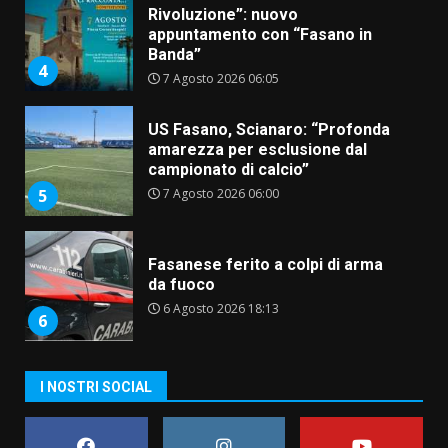
Rivoluzione”: nuovo
appuntamento con “Fasano in
Banda”
4
7 Agosto 2026 06:05
US Fasano, Scianaro: “Profonda
amarezza per esclusione dal
campionato di calcio”
7 Agosto 2026 06:00
5
Fasanese ferito a colpi di arma
da fuoco
6 Agosto 2026 18:13
6
Carta d’identità: continua il piano
I NOSTRI SOCIAL
di aperture straordinarie del
Comune di Fasano
6 Agosto 2026 14:16
7