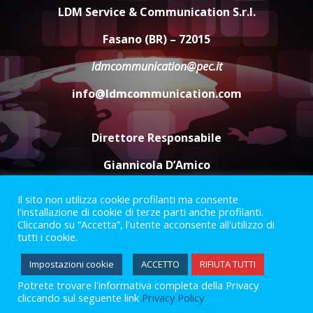
appuntamento con “Fasano in
LDM Service & Communication S.r.l.
Banda”
4
Fasano (BR) – 72015
7 Agosto 2026 06:05
ldmcommunication@pec.it
US Fasano, Scianaro: “Profonda
amarezza per esclusione dal
info@ldmcommunication.com
campionato di calcio”
7 Agosto 2026 06:00
5
Direttore Responsabile
Giannicola D’Amico
Il sito non utilizza cookie profilanti ma consente
Termini e Condizioni
Privacy Policy
l'installazione di cookie di terze parti anche profilanti.
Informazioni Legali
Cliccando su “Accetta”, l'utente acconsente all'utilizzo di
tutti i cookie.
Facebook
Instagram
Youtube
Impostazioni cookie
ACCETTO
RIFIUTA TUTTI
Potrete trovare l'informativa completa della Privacy
2023 © Gofasano
|
Powered by
Creativestudio
&
LGC
.
cliccando sul seguente link
Privacy Policy