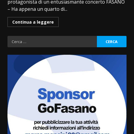
protagonista di un entusiasmante concerto FASANO
– Ha appena un quarto di...
Continua a leggere
Ricerca
per:
Politiche Giovanili e Mobilità
Sostenibile: premiati gli studenti
universitari del bando “La strada
giusta”
3
8 Agosto 2026 07:15