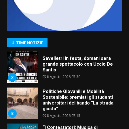
6 Agosto 2026 14:16
7
La Banda Città di Fasano apre
ufficialmente la Festa di
Savelletri
8 Agosto 2026 11:00
1
ULTIME NOTIZIE
Savelletri in festa, domani sera
grande spettacolo con Uccio De
Santis
8 Agosto 2026 07:30
2
Politiche Giovanili e Mobilità
Sostenibile: premiati gli studenti
universitari del bando “La strada
giusta”
3
8 Agosto 2026 07:15
“I Contestatori: Musica di