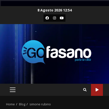
Skip
8 Agosto 2026 12:54
to
Facebook
Instagram
Youtube
content
PRIMARY
MENU
Home
Blog
simone rubino