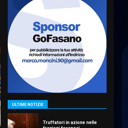
Presidente del Rotaract Club
Fasano
2 Agosto 2026 12:17
6
Il Premio Internazionale
Fajano torna a Savelletri
2 Agosto 2026 06:05
7
Serie D, l’Us Fasano è
escluso dal campionato
5 Agosto 2026 17:30
1
ULTIME NOTIZIE
Truffatori in azione nelle
frazioni fasanesi
5 Agosto 2026 11:03
2