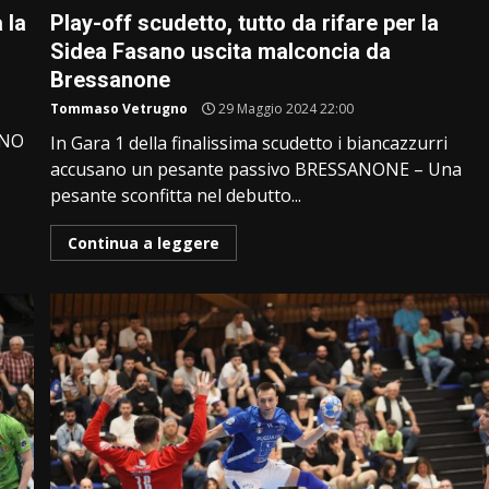
 la
Play-off scudetto, tutto da rifare per la
Sidea Fasano uscita malconcia da
Bressanone
Tommaso Vetrugno
29 Maggio 2024 22:00
ANO
In Gara 1 della finalissima scudetto i biancazzurri
accusano un pesante passivo BRESSANONE – Una
pesante sconfitta nel debutto...
Continua a leggere