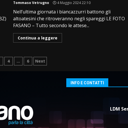
Tommaso Vetrugno
4 Maggio 2024 22:10
Nell’ultima giornata i biancazzurri battono gli
BZ)
altoatesini che ritroveranno negli spareggi LE FOTO
FASANO – Tutto secondo le attese...
Continua a leggere
azione
3
4
…
6
Next
i
INFO E CONTATTI
LDM Ser