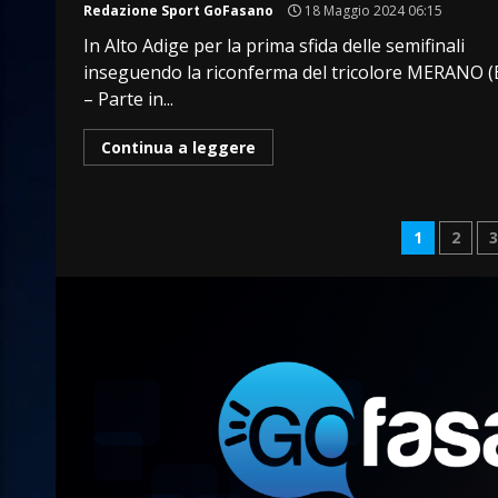
Redazione Sport GoFasano
18 Maggio 2024 06:15
In Alto Adige per la prima sfida delle semifinali
inseguendo la riconferma del tricolore MERANO (
– Parte in...
Continua a leggere
Pagin
1
2
degli
articol