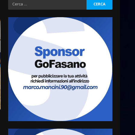
Ricerca
per:
Residenti di Savelletri
scrivono al Prefetto: “Noi
cittadini di serie B”
5 Agosto 2026 06:15
3
A Savelletri torna la Sagra del
Pesce Spada: appuntamento
a sabato 8 agosto
5 Agosto 2026 06:10
4
L’abusivismo giornalistico è
un pericolo
3 Agosto 2026 17:22
5
Luca Fanigliulo è il nuovo