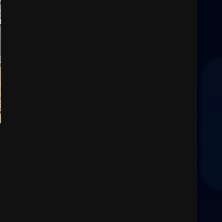
Residenti di Savelletri
scrivono al Prefetto: “Noi
cittadini di serie B”
5 Agosto 2026 06:15
3
A Savelletri torna la Sagra del
Pesce Spada: appuntamento
a sabato 8 agosto
5 Agosto 2026 06:10
4
L’abusivismo giornalistico è
un pericolo
3 Agosto 2026 17:22
5