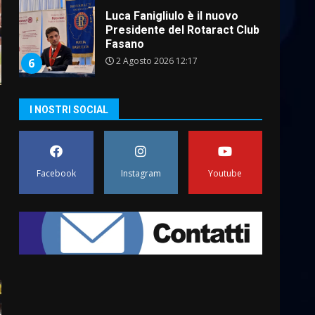
Fasano
2 Agosto 2026 12:17
6
Il Premio Internazionale
Fajano torna a Savelletri
2 Agosto 2026 06:05
I NOSTRI SOCIAL
7
Serie D, l’Us Fasano è
escluso dal campionato
Facebook
Instagram
Youtube
5 Agosto 2026 17:30
1
Truffatori in azione nelle
frazioni fasanesi
5 Agosto 2026 11:03
2