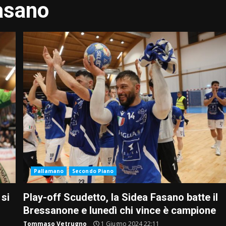
fasano
Pallamano
Secondo Piano
 si
Play-off Scudetto, la Sidea Fasano batte il
Bressanone e lunedì chi vince è campione
Tommaso Vetrugno
1 Giugno 2024 22:11