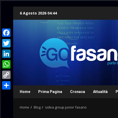
Skip
6 Agosto 2026 04:44
to
content
Facebook
Twitter
LinkedIn
WhatsApp
Copy
Link
Home
Prima Pagina
Cronaca
Attualità
P
Condividi
Home
Blog
sidea group junior fasano