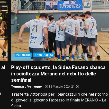
Pallamano
Prima Pagina
 al
Play-off scudetto, la Sidea Fasano sbanca
in scioltezza Merano nel debutto delle
semifinali
Tommaso Vetrugno
18 Maggio 2024 21:00
O –
Trasferta vittoriosa per i biancazzurri che nel ritorno
di giovedì si giocano l’accesso in finale MERANO – La
Sidea...