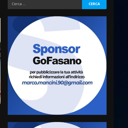
Ricerca
per:
Cura dei beni comuni e
cittadinanza attiva: online
l’avviso per la gestione
condivisa della Villetta di
3
Laureto
6 Agosto 2026 06:20
La magia del Minareto e la
prima assoluta de “L’Albergo
Belvedere. Il rapimento”
6 Agosto 2026 06:15
4
Serie D, l’Us Fasano è
escluso dal campionato
5 Agosto 2026 17:30
5