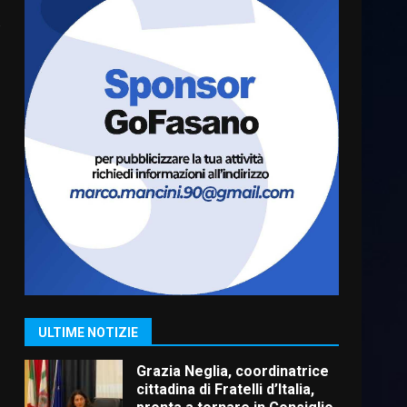
o
Truffatori in azione nelle
frazioni fasanesi
5 Agosto 2026 11:03
6
Residenti di Savelletri
scrivono al Prefetto: “Noi
cittadini di serie B”
5 Agosto 2026 06:15
7
Carta d’identità: continua il
piano di aperture
straordinarie del Comune di
Fasano
1
ULTIME NOTIZIE
6 Agosto 2026 14:16
Grazia Neglia, coordinatrice
cittadina di Fratelli d’Italia,