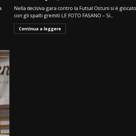
a
Nella decisiva gara contro la Futsal Ostuni si è giocat
con gli spalti gremiti LE FOTO FASANO – Si...
Continua a leggere