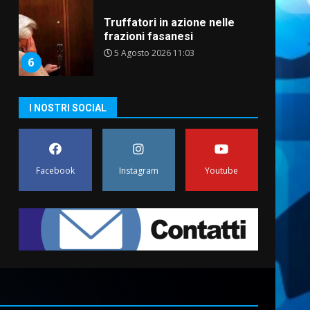
Truffatori in azione nelle
frazioni fasanesi
5 Agosto 2026 11:03
6
Residenti di Savelletri
I NOSTRI SOCIAL
scrivono al Prefetto: “Noi
cittadini di serie B”
5 Agosto 2026 06:15
7
Facebook
Instagram
Youtube
Carta d’identità: continua il
piano di aperture
straordinarie del Comune di
Fasano
1
6 Agosto 2026 14:16
Grazia Neglia, coordinatrice
cittadina di Fratelli d’Italia,
pronta a tornare in Consiglio
comunale