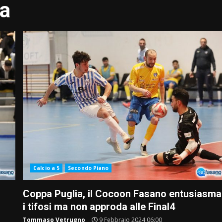
ia
Calcio a 5
Secondo Piano
Coppa Puglia, il Cocoon Fasano entusiasma
i tifosi ma non approda alle Final4
Tommaso Vetrugno
9 Febbraio 2024 06:00