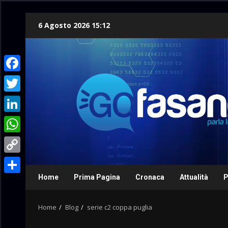
Skip
6 Agosto 2026 15:12
to
content
Facebook
Twitter
LinkedIn
WhatsApp
Copy
Link
Home
Prima Pagina
Cronaca
Attualità
P
Condividi
Home
Blog
serie c2 coppa puglia