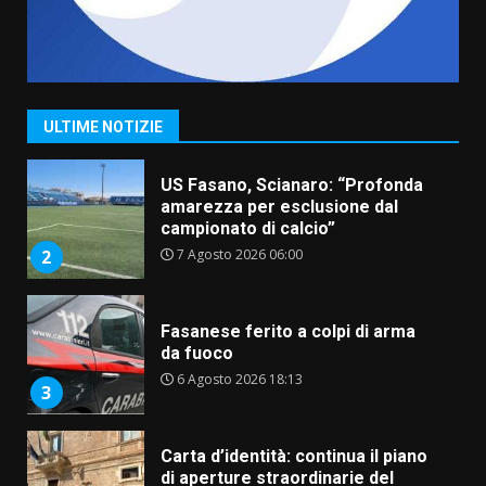
“I Contestatori: Musica di
Rivoluzione”: nuovo
appuntamento con “Fasano in
Banda”
1
ULTIME NOTIZIE
7 Agosto 2026 06:05
US Fasano, Scianaro: “Profonda
amarezza per esclusione dal
campionato di calcio”
7 Agosto 2026 06:00
2
Fasanese ferito a colpi di arma
da fuoco
6 Agosto 2026 18:13
3
Carta d’identità: continua il piano
di aperture straordinarie del