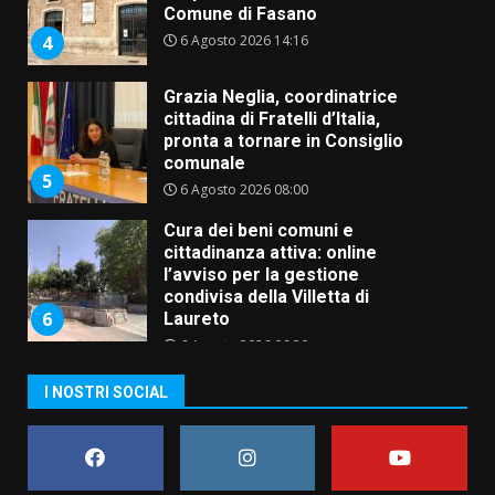
Comune di Fasano
6 Agosto 2026 14:16
4
Grazia Neglia, coordinatrice
cittadina di Fratelli d’Italia,
pronta a tornare in Consiglio
comunale
5
6 Agosto 2026 08:00
Cura dei beni comuni e
cittadinanza attiva: online
l’avviso per la gestione
condivisa della Villetta di
6
Laureto
6 Agosto 2026 06:20
La magia del Minareto e la prima
I NOSTRI SOCIAL
assoluta de “L’Albergo
Belvedere. Il rapimento”
6 Agosto 2026 06:15
7