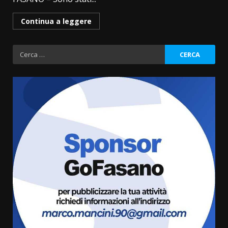
Continua a leggere
Ricerca
per:
Fasanese ferito a colpi di arma
da fuoco
6 Agosto 2026 18:13
3
Carta d’identità: continua il piano