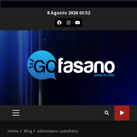
Skip
8 Agosto 2026 03:52
to
Facebook
Instagram
Youtube
content
PRIMARY
MENU
Home
Blog
sebastiano castellano