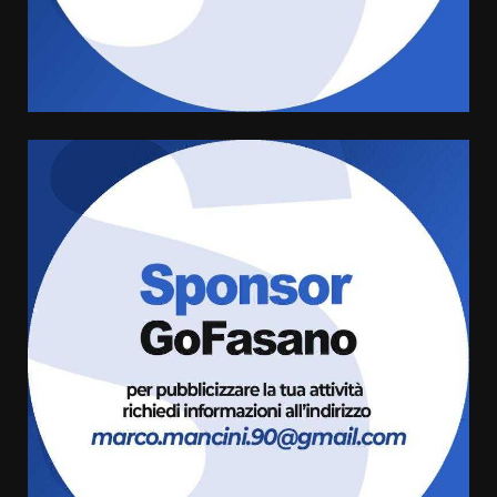
di aperture straordinarie del
Comune di Fasano
6 Agosto 2026 14:16
4
Grazia Neglia, coordinatrice
cittadina di Fratelli d’Italia,
pronta a tornare in Consiglio
comunale
5
6 Agosto 2026 08:00
Cura dei beni comuni e
cittadinanza attiva: online
l’avviso per la gestione
condivisa della Villetta di
6
Laureto
6 Agosto 2026 06:20
La magia del Minareto e la prima
assoluta de “L’Albergo
Belvedere. Il rapimento”
6 Agosto 2026 06:15
7