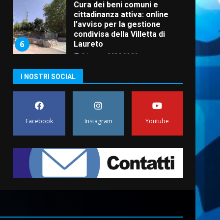
Cura dei beni comuni e
cittadinanza attiva: online
l’avviso per la gestione
condivisa della Villetta di
6
Laureto
6 Agosto 2026 06:20
La magia del Minareto e la
I NOSTRI SOCIAL
prima assoluta de “L’Albergo
Belvedere. Il rapimento”
6 Agosto 2026 06:15
7
Facebook
Instagram
Youtube
“I Contestatori: Musica di
Rivoluzione”: nuovo
appuntamento con “Fasano in
Banda”
1
7 Agosto 2026 06:05
US Fasano, Scianaro:
“Profonda amarezza per
esclusione dal campionato di
calcio”