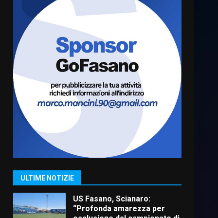
Cura dei beni comuni e
cittadinanza attiva: online
l’avviso per la gestione
condivisa della Villetta di
6
Laureto
6 Agosto 2026 06:20
La magia del Minareto e la
prima assoluta de “L’Albergo
Belvedere. Il rapimento”
6 Agosto 2026 06:15
7
“I Contestatori: Musica di
Rivoluzione”: nuovo
appuntamento con “Fasano in
Banda”
1
ULTIME NOTIZIE
7 Agosto 2026 06:05
US Fasano, Scianaro:
“Profonda amarezza per