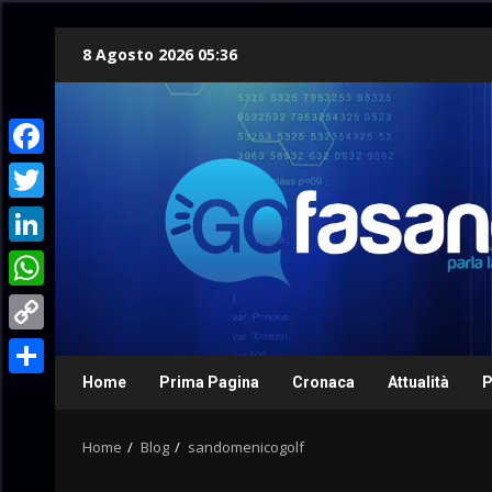
Skip
8 Agosto 2026 05:36
to
content
Facebook
Twitter
LinkedIn
WhatsApp
Copy
Link
Home
Prima Pagina
Cronaca
Attualità
P
Condividi
Home
Blog
sandomenicogolf