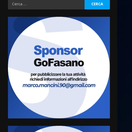
Ricerca
per:
Fasanese ferito a colpi di
arma da fuoco
6 Agosto 2026 18:13
3
Carta d’identità: continua il
piano di aperture
straordinarie del Comune di
Fasano
4
6 Agosto 2026 14:16
Grazia Neglia, coordinatrice
cittadina di Fratelli d’Italia,
pronta a tornare in Consiglio
comunale
5
6 Agosto 2026 08:00