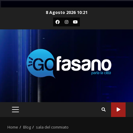
Skip
8 Agosto 2026 10:21
to
Facebook
Instagram
Youtube
content
PRIMARY
MENU
Home
Blog
sala del commiato