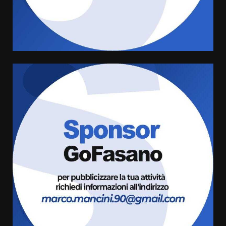
amarezza per esclusione dal
campionato di calcio”
7 Agosto 2026 06:00
4
Fasanese ferito a colpi di arma
da fuoco
6 Agosto 2026 18:13
5
Carta d’identità: continua il piano
di aperture straordinarie del
Comune di Fasano
6 Agosto 2026 14:16
6
Grazia Neglia, coordinatrice
cittadina di Fratelli d’Italia,
pronta a tornare in Consiglio
comunale
7
6 Agosto 2026 08:00