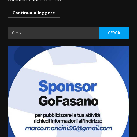
Continua a leggere
Ricerca
per:
“I Contestatori: Musica di
Rivoluzione”: nuovo
appuntamento con “Fasano in
Banda”
3
7 Agosto 2026 06:05
US Fasano, Scianaro: “Profonda