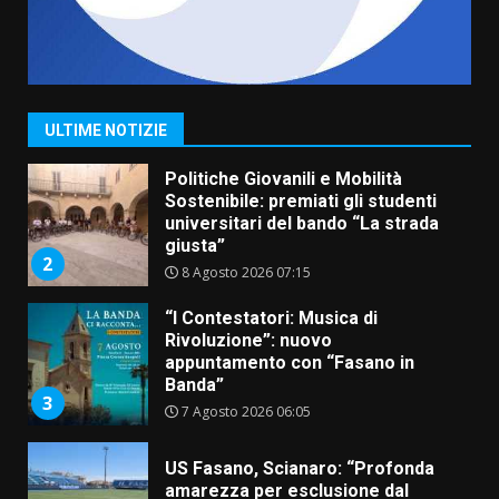
Savelletri in festa, domani sera
grande spettacolo con Uccio De
Santis
8 Agosto 2026 07:30
1
ULTIME NOTIZIE
Politiche Giovanili e Mobilità
Sostenibile: premiati gli studenti
universitari del bando “La strada
giusta”
2
8 Agosto 2026 07:15
“I Contestatori: Musica di
Rivoluzione”: nuovo
appuntamento con “Fasano in
Banda”
3
7 Agosto 2026 06:05
US Fasano, Scianaro: “Profonda
amarezza per esclusione dal