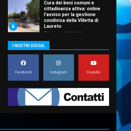
Cura dei beni comuni e
cittadinanza attiva: online
l’avviso per la gestione
condivisa della Villetta di
6
Laureto
6 Agosto 2026 06:20
La magia del Minareto e la
I NOSTRI SOCIAL
prima assoluta de “L’Albergo
Belvedere. Il rapimento”
6 Agosto 2026 06:15
7
Facebook
Instagram
Youtube
“I Contestatori: Musica di
Rivoluzione”: nuovo
appuntamento con “Fasano in
Banda”
1
7 Agosto 2026 06:05
US Fasano, Scianaro:
“Profonda amarezza per
esclusione dal campionato di
calcio”