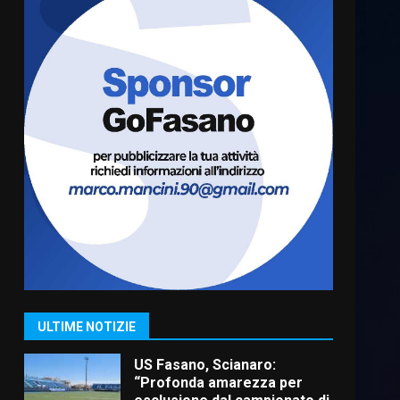
Cura dei beni comuni e
cittadinanza attiva: online
l’avviso per la gestione
condivisa della Villetta di
6
Laureto
6 Agosto 2026 06:20
La magia del Minareto e la
prima assoluta de “L’Albergo
Belvedere. Il rapimento”
6 Agosto 2026 06:15
7
“I Contestatori: Musica di
Rivoluzione”: nuovo
appuntamento con “Fasano in
Banda”
1
ULTIME NOTIZIE
7 Agosto 2026 06:05
US Fasano, Scianaro:
“Profonda amarezza per