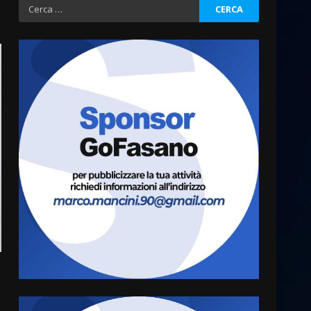
Ricerca
per:
Fasanese ferito a colpi di
arma da fuoco
6 Agosto 2026 18:13
3
Carta d’identità: continua il
piano di aperture
straordinarie del Comune di
Fasano
4
6 Agosto 2026 14:16
Grazia Neglia, coordinatrice
cittadina di Fratelli d’Italia,
pronta a tornare in Consiglio
comunale
5
6 Agosto 2026 08:00