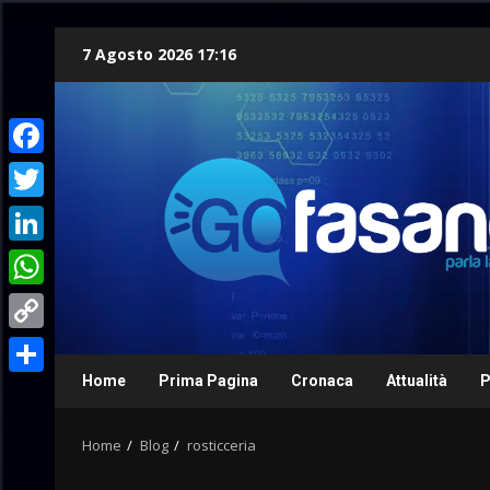
Skip
7 Agosto 2026 17:16
to
content
Facebook
Twitter
LinkedIn
WhatsApp
Copy
Link
Home
Prima Pagina
Cronaca
Attualità
P
Condividi
Home
Blog
rosticceria