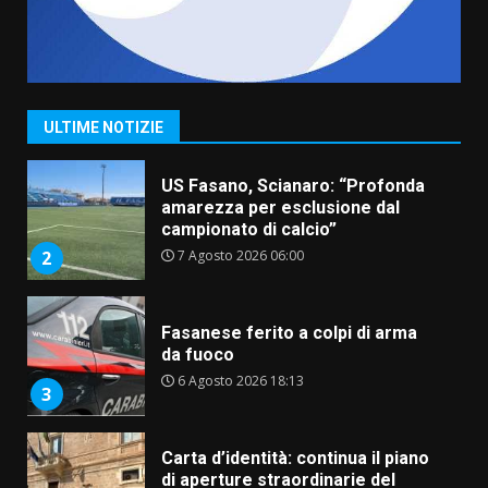
“I Contestatori: Musica di
Rivoluzione”: nuovo
appuntamento con “Fasano in
Banda”
1
ULTIME NOTIZIE
7 Agosto 2026 06:05
US Fasano, Scianaro: “Profonda
amarezza per esclusione dal
campionato di calcio”
7 Agosto 2026 06:00
2
Fasanese ferito a colpi di arma
da fuoco
6 Agosto 2026 18:13
3
Carta d’identità: continua il piano
di aperture straordinarie del