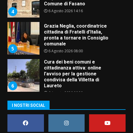
Comune di Fasano
6 Agosto 2026 14:16
4
Grazia Neglia, coordinatrice
cittadina di Fratelli d’Italia,
pronta a tornare in Consiglio
comunale
5
6 Agosto 2026 08:00
Cura dei beni comuni e
cittadinanza attiva: online
l’avviso per la gestione
condivisa della Villetta di
6
Laureto
6 Agosto 2026 06:20
La magia del Minareto e la prima
I NOSTRI SOCIAL
assoluta de “L’Albergo
Belvedere. Il rapimento”
6 Agosto 2026 06:15
7