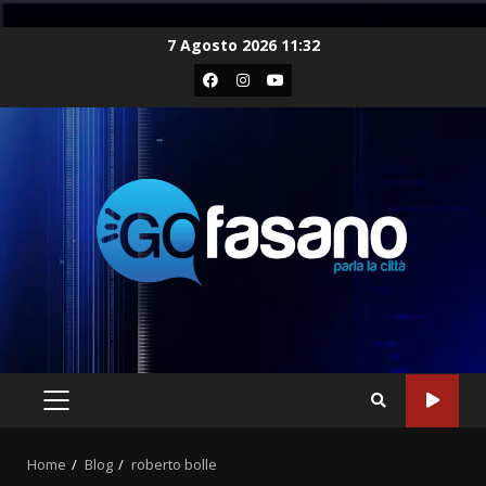
Skip
7 Agosto 2026 11:32
to
Facebook
Instagram
Youtube
content
PRIMARY
MENU
Home
Blog
roberto bolle