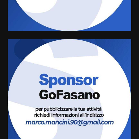
di aperture straordinarie del
Comune di Fasano
6 Agosto 2026 14:16
4
Grazia Neglia, coordinatrice
cittadina di Fratelli d’Italia,
pronta a tornare in Consiglio
comunale
5
6 Agosto 2026 08:00
Cura dei beni comuni e
cittadinanza attiva: online
l’avviso per la gestione
condivisa della Villetta di
6
Laureto
6 Agosto 2026 06:20
La magia del Minareto e la prima
assoluta de “L’Albergo
Belvedere. Il rapimento”
6 Agosto 2026 06:15
7