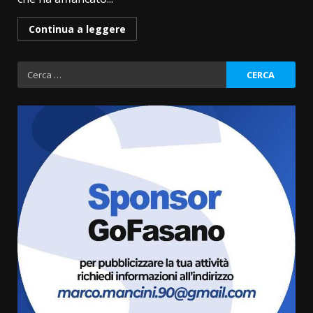
Continua a leggere
Ricerca
per:
Fasanese ferito a colpi di arma
da fuoco
6 Agosto 2026 18:13
3
Carta d’identità: continua il piano