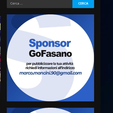
Ricerca
per:
La Banda Città di Fasano apre
ufficialmente la Festa di
Savelletri
8 Agosto 2026 11:00
3
Savelletri in festa, domani
sera grande spettacolo con
Uccio De Santis
8 Agosto 2026 07:30
4
Politiche Giovanili e Mobilità
Sostenibile: premiati gli
studenti universitari del
bando “La strada giusta”
5
8 Agosto 2026 07:15