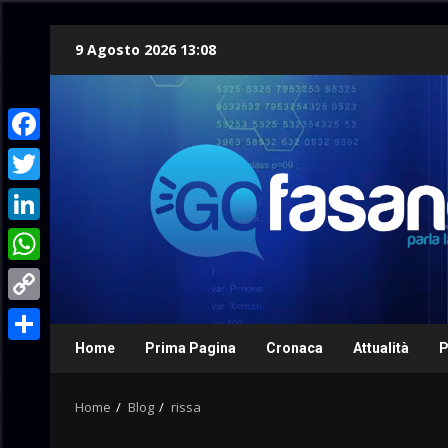
Skip
9 Agosto 2026 13:08
to
content
Facebook
Twitter
LinkedIn
WhatsApp
Copy
Link
Home
Prima Pagina
Cronaca
Attualità
P
Condividi
Home
Blog
rissa