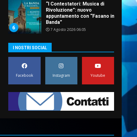
“I Contestatori: Musica di
Rivoluzione”: nuovo
appuntamento con “Fasano in
Banda”
6
7 Agosto 2026 06:05
US Fasano, Scianaro:
I NOSTRI SOCIAL
“Profonda amarezza per
esclusione dal campionato di
calcio”
7
7 Agosto 2026 06:00
Facebook
Instagram
Youtube
Grande successo per la
“Sagra del Pesce Spada” a
Savelletri
9 Agosto 2026 07:32
1
Serie D, l’Us Fasano non
molla e conferma di voler
ricorrere per ottenere
l’iscrizione