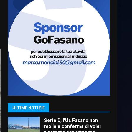
“I Contestatori: Musica di
Rivoluzione”: nuovo
appuntamento con “Fasano in
Banda”
6
7 Agosto 2026 06:05
US Fasano, Scianaro:
“Profonda amarezza per
esclusione dal campionato di
calcio”
7
7 Agosto 2026 06:00
Grande successo per la
“Sagra del Pesce Spada” a
Savelletri
9 Agosto 2026 07:32
1
ULTIME NOTIZIE
Serie D, l’Us Fasano non
molla e conferma di voler