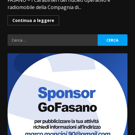
FASANO – I Carabinieri del nucleo operativo e
radiomobile della Compagnia di...
Continua a leggere
Ricerca
per:
Grande successo per la “Sagra
del Pesce Spada” a Savelletri
9 Agosto 2026 07:32
3