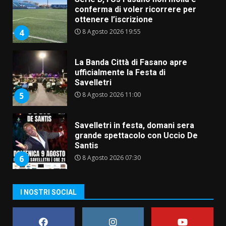
conferma di voler ricorrere per
ottenere l’iscrizione
8 Agosto 2026 19:55
4
La Banda Città di Fasano apre
ufficialmente la Festa di
Savelletri
8 Agosto 2026 11:00
5
Savelletri in festa, domani sera
grande spettacolo con Uccio De
Santis
8 Agosto 2026 07:30
6
Politiche Giovanili e Mobilità
I NOSTRI SOCIAL
Sostenibile: premiati gli studenti
universitari del bando “La strada
giusta”
7
8 Agosto 2026 07:15