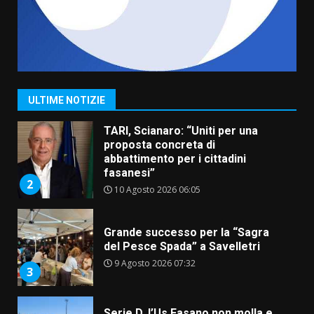
7
8 Agosto 2026 07:15
Savelletri in festa, pienone sul
porto per Uccio De Santis: la
voce di Antonella Losavio
incanta la piazza
1
ULTIME NOTIZIE
10 Agosto 2026 10:48
TARI, Scianaro: “Uniti per una
proposta concreta di
abbattimento per i cittadini
fasanesi”
2
10 Agosto 2026 06:05
Grande successo per la “Sagra
del Pesce Spada” a Savelletri
9 Agosto 2026 07:32
3
Serie D, l’Us Fasano non molla e