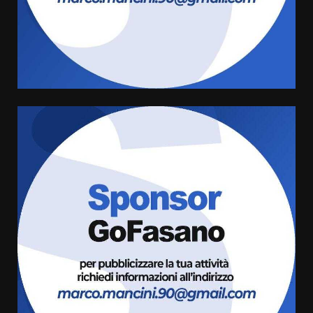
Serie D, l’Us Fasano non molla e
conferma di voler ricorrere per
ottenere l’iscrizione
8 Agosto 2026 19:55
4
La Banda Città di Fasano apre
ufficialmente la Festa di
Savelletri
8 Agosto 2026 11:00
5
Savelletri in festa, domani sera
grande spettacolo con Uccio De
Santis
8 Agosto 2026 07:30
6
Politiche Giovanili e Mobilità
Sostenibile: premiati gli studenti
universitari del bando “La strada
giusta”