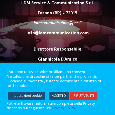
LDM Service & Communication S.r.l.
ottenere l’iscrizione
8 Agosto 2026 19:55
4
Fasano (BR) – 72015
ldmcommunication@pec.it
La Banda Città di Fasano apre
ufficialmente la Festa di
info@ldmcommunication.com
Savelletri
8 Agosto 2026 11:00
5
Direttore Responsabile
Giannicola D’Amico
Il sito non utilizza cookie profilanti ma consente
Termini e Condizioni
Privacy Policy
l'installazione di cookie di terze parti anche profilanti.
Informazioni Legali
Cliccando su “Accetta”, l'utente acconsente all'utilizzo di
tutti i cookie.
Facebook
Instagram
Youtube
Impostazioni cookie
ACCETTO
RIFIUTA TUTTI
Potrete trovare l'informativa completa della Privacy
2023 © Gofasano
|
Powered by
Creativestudio
&
LGC
.
cliccando sul seguente link
Privacy Policy