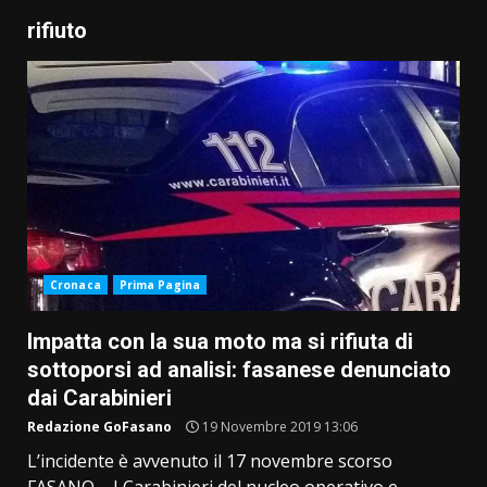
rifiuto
Cronaca
Prima Pagina
Impatta con la sua moto ma si rifiuta di
sottoporsi ad analisi: fasanese denunciato
dai Carabinieri
Redazione GoFasano
19 Novembre 2019 13:06
L’incidente è avvenuto il 17 novembre scorso