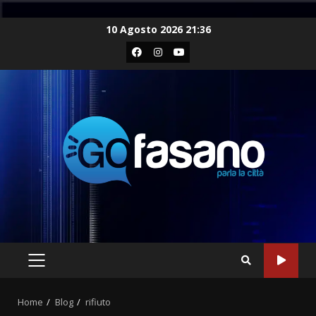
Skip
10 Agosto 2026 21:36
to
Facebook
Instagram
Youtube
content
PRIMARY
MENU
Home
Blog
rifiuto