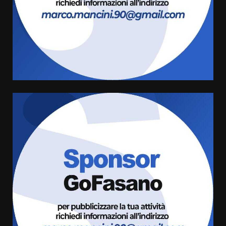
Serie D, l’Us Fasano è escluso
dal campionato
5 Agosto 2026 17:30
4
Truffatori in azione nelle
frazioni fasanesi
5 Agosto 2026 11:03
5
Residenti di Savelletri scrivono
al Prefetto: “Noi cittadini di
serie B”
5 Agosto 2026 06:15
6
A Savelletri torna la Sagra del
Pesce Spada: appuntamento a