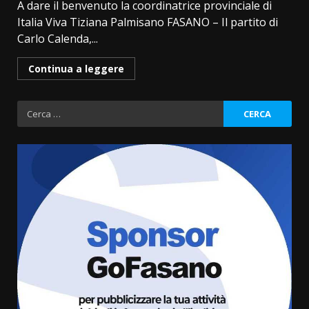
A dare il benvenuto la coordinatrice provinciale di
Italia Viva Tiziana Palmisano FASANO – Il partito di
Carlo Calenda,...
Continua a leggere
Ricerca
per:
La magia del Minareto e la prima
assoluta de “L’Albergo
Belvedere. Il rapimento”
6 Agosto 2026 06:15
3