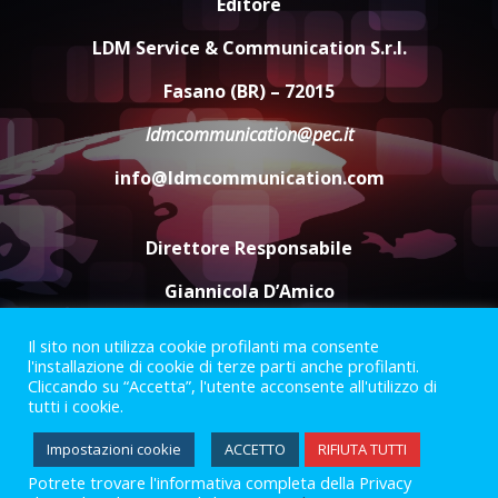
Editore
Serie D, l’Us Fasano è escluso
dal campionato
LDM Service & Communication S.r.l.
5 Agosto 2026 17:30
4
Fasano (BR) – 72015
ldmcommunication@pec.it
Truffatori in azione nelle
info@ldmcommunication.com
frazioni fasanesi
5 Agosto 2026 11:03
5
Direttore Responsabile
Giannicola D’Amico
Il sito non utilizza cookie profilanti ma consente
Termini e Condizioni
Privacy Policy
l'installazione di cookie di terze parti anche profilanti.
Informazioni Legali
Cliccando su “Accetta”, l'utente acconsente all'utilizzo di
tutti i cookie.
Facebook
Instagram
Youtube
Impostazioni cookie
ACCETTO
RIFIUTA TUTTI
Potrete trovare l'informativa completa della Privacy
2023 © Gofasano
|
Powered by
Creativestudio
&
LGC
.