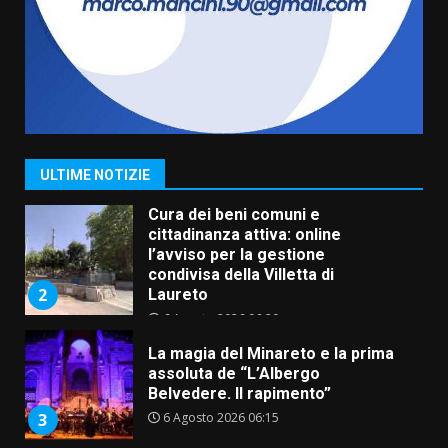
sabato 8 agosto
5 Agosto 2026 06:10
7
Grazia Neglia, coordinatrice
cittadina di Fratelli d’Italia,
pronta a tornare in Consiglio
comunale
1
ULTIME NOTIZIE
6 Agosto 2026 08:00
Cura dei beni comuni e
cittadinanza attiva: online
l’avviso per la gestione
condivisa della Villetta di
2
Laureto
6 Agosto 2026 06:20
La magia del Minareto e la prima
assoluta de “L’Albergo
Belvedere. Il rapimento”
6 Agosto 2026 06:15
3