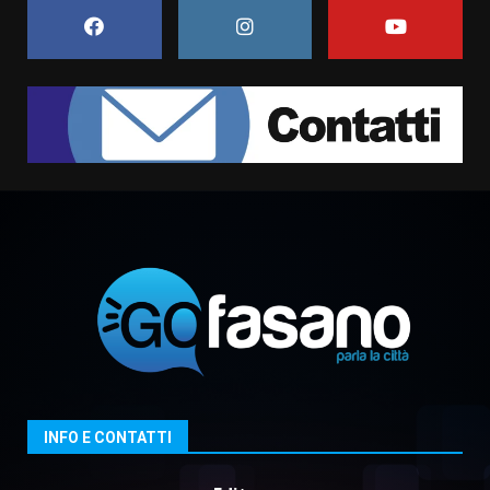
5 Agosto 2026 06:10
7
Grazia Neglia, coordinatrice
cittadina di Fratelli d’Italia,
pronta a tornare in Consiglio
comunale
1
6 Agosto 2026 08:00
Cura dei beni comuni e
cittadinanza attiva: online
l’avviso per la gestione
condivisa della Villetta di
2
Laureto
6 Agosto 2026 06:20
La magia del Minareto e la prima
assoluta de “L’Albergo
Belvedere. Il rapimento”
6 Agosto 2026 06:15
3
INFO E CONTATTI