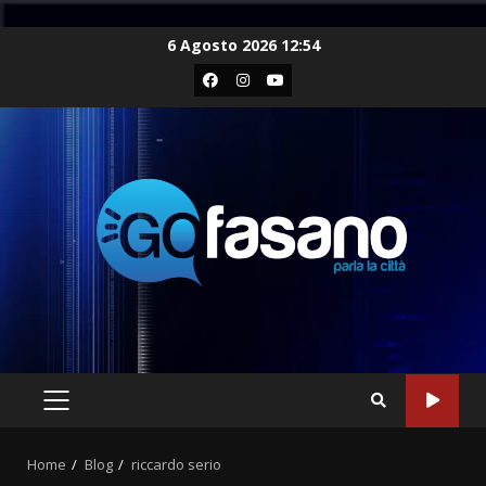
Skip
6 Agosto 2026 12:54
to
Facebook
Instagram
Youtube
content
PRIMARY
MENU
Home
Blog
riccardo serio