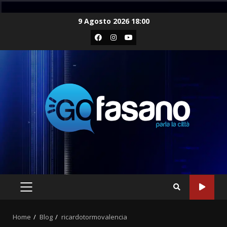
Skip
9 Agosto 2026 18:00
to
Facebook
Instagram
Youtube
content
PRIMARY
MENU
Home
Blog
ricardotormovalencia