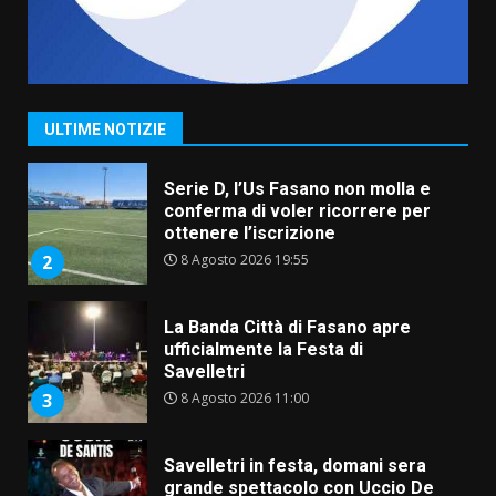
Grande successo per la “Sagra
del Pesce Spada” a Savelletri
9 Agosto 2026 07:32
1
ULTIME NOTIZIE
Serie D, l’Us Fasano non molla e
conferma di voler ricorrere per
ottenere l’iscrizione
8 Agosto 2026 19:55
2
La Banda Città di Fasano apre
ufficialmente la Festa di
Savelletri
8 Agosto 2026 11:00
3
Savelletri in festa, domani sera
grande spettacolo con Uccio De