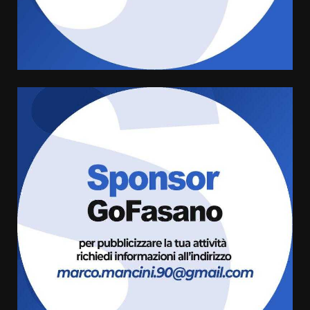
grande spettacolo con Uccio De
Santis
8 Agosto 2026 07:30
4
Politiche Giovanili e Mobilità
Sostenibile: premiati gli studenti
universitari del bando “La strada
giusta”
5
8 Agosto 2026 07:15
“I Contestatori: Musica di
Rivoluzione”: nuovo
appuntamento con “Fasano in
Banda”
6
7 Agosto 2026 06:05
US Fasano, Scianaro: “Profonda
amarezza per esclusione dal
campionato di calcio”
7 Agosto 2026 06:00
7