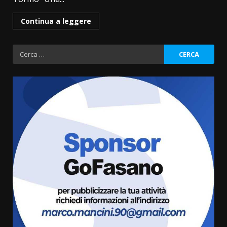
Continua a leggere
Ricerca
per:
La Banda Città di Fasano apre
ufficialmente la Festa di
Savelletri
8 Agosto 2026 11:00
3
Savelletri in festa, domani sera