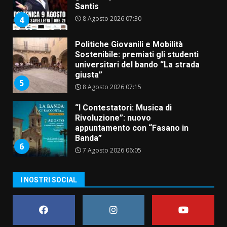
Santis
8 Agosto 2026 07:30
4
Politiche Giovanili e Mobilità
Sostenibile: premiati gli studenti
universitari del bando “La strada
giusta”
5
8 Agosto 2026 07:15
“I Contestatori: Musica di
Rivoluzione”: nuovo
appuntamento con “Fasano in
Banda”
6
7 Agosto 2026 06:05
US Fasano, Scianaro: “Profonda
I NOSTRI SOCIAL
amarezza per esclusione dal
campionato di calcio”
7 Agosto 2026 06:00
7