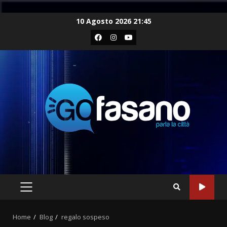
Skip
10 Agosto 2026 21:45
to
Facebook
Instagram
Youtube
content
PRIMARY
MENU
Home
Blog
regalo sospeso