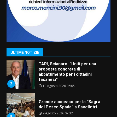
Sostenibile: premiati gli studenti
universitari del bando “La strada
giusta”
7
8 Agosto 2026 07:15
Savelletri in festa, pienone sul
porto per Uccio De Santis: la
voce di Antonella Losavio
incanta la piazza
1
ULTIME NOTIZIE
10 Agosto 2026 10:48
TARI, Scianaro: “Uniti per una
proposta concreta di
abbattimento per i cittadini
fasanesi”
2
10 Agosto 2026 06:05
Grande successo per la “Sagra
del Pesce Spada” a Savelletri
9 Agosto 2026 07:32
3