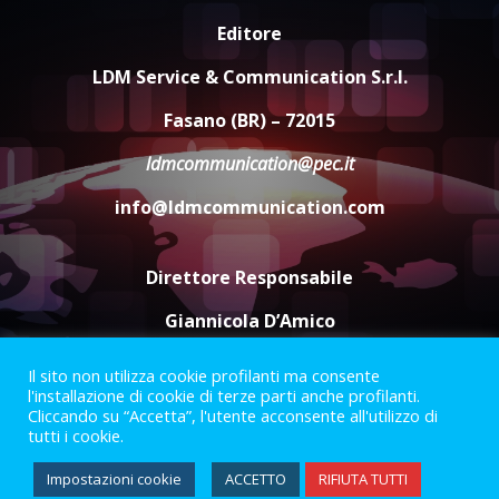
Editore
Serie D, l’Us Fasano non molla e
conferma di voler ricorrere per
LDM Service & Communication S.r.l.
ottenere l’iscrizione
8 Agosto 2026 19:55
4
Fasano (BR) – 72015
ldmcommunication@pec.it
La Banda Città di Fasano apre
ufficialmente la Festa di
info@ldmcommunication.com
Savelletri
8 Agosto 2026 11:00
5
Direttore Responsabile
Giannicola D’Amico
Il sito non utilizza cookie profilanti ma consente
Termini e Condizioni
Privacy Policy
l'installazione di cookie di terze parti anche profilanti.
Informazioni Legali
Cliccando su “Accetta”, l'utente acconsente all'utilizzo di
tutti i cookie.
Facebook
Instagram
Youtube
Impostazioni cookie
ACCETTO
RIFIUTA TUTTI