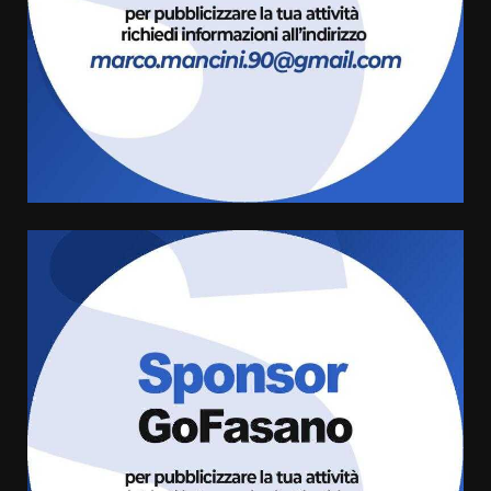
9 Agosto 2026 07:32
3
Serie D, l’Us Fasano non molla e
conferma di voler ricorrere per
ottenere l’iscrizione
8 Agosto 2026 19:55
4
La Banda Città di Fasano apre
ufficialmente la Festa di
Savelletri
8 Agosto 2026 11:00
5
Savelletri in festa, domani sera
grande spettacolo con Uccio De
Santis
8 Agosto 2026 07:30
6
Politiche Giovanili e Mobilità