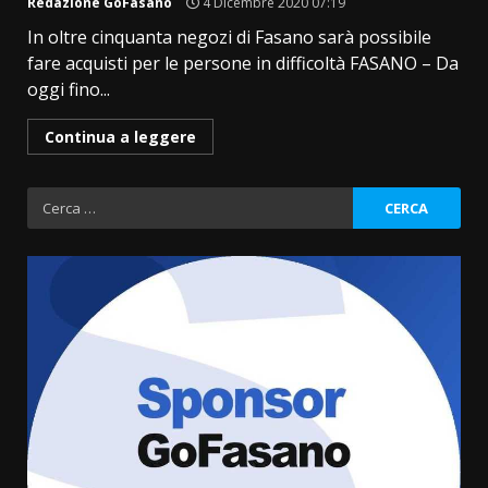
Redazione GoFasano
4 Dicembre 2020 07:19
In oltre cinquanta negozi di Fasano sarà possibile
fare acquisti per le persone in difficoltà FASANO – Da
oggi fino...
Continua a leggere
Ricerca
per:
Grande successo per la “Sagra
del Pesce Spada” a Savelletri