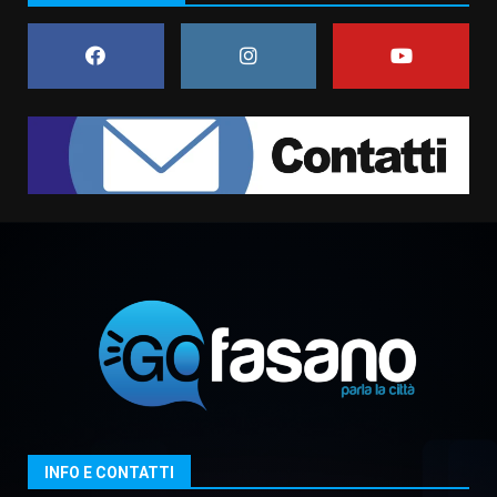
universitari del bando “La strada
giusta”
7
8 Agosto 2026 07:15
Savelletri in festa, pienone sul
porto per Uccio De Santis: la
voce di Antonella Losavio
incanta la piazza
1
10 Agosto 2026 10:48
TARI, Scianaro: “Uniti per una
proposta concreta di
abbattimento per i cittadini
fasanesi”
2
10 Agosto 2026 06:05
Grande successo per la “Sagra
del Pesce Spada” a Savelletri
9 Agosto 2026 07:32
3
INFO E CONTATTI