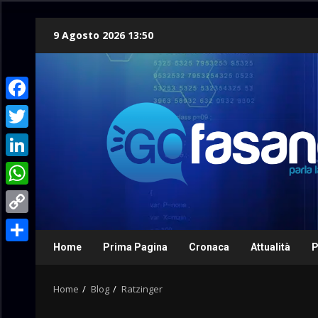
Skip
9 Agosto 2026 13:50
to
content
Facebook
Twitter
LinkedIn
WhatsApp
Copy
Link
Home
Prima Pagina
Cronaca
Attualità
P
Condividi
Home
Blog
Ratzinger