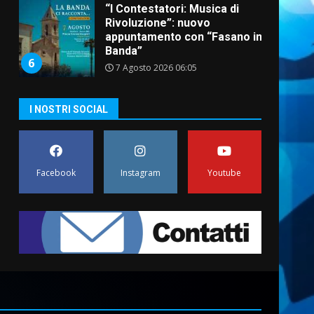
“I Contestatori: Musica di
Rivoluzione”: nuovo
appuntamento con “Fasano in
Banda”
6
7 Agosto 2026 06:05
US Fasano, Scianaro:
I NOSTRI SOCIAL
“Profonda amarezza per
esclusione dal campionato di
calcio”
7
7 Agosto 2026 06:00
Facebook
Instagram
Youtube
Grande successo per la
“Sagra del Pesce Spada” a
Savelletri
9 Agosto 2026 07:32
1
Serie D, l’Us Fasano non
molla e conferma di voler
ricorrere per ottenere
l’iscrizione