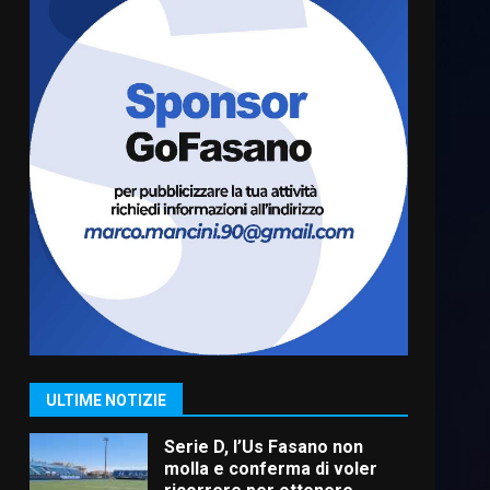
“I Contestatori: Musica di
Rivoluzione”: nuovo
appuntamento con “Fasano in
Banda”
6
7 Agosto 2026 06:05
US Fasano, Scianaro:
“Profonda amarezza per
esclusione dal campionato di
calcio”
7
7 Agosto 2026 06:00
Grande successo per la
“Sagra del Pesce Spada” a
Savelletri
9 Agosto 2026 07:32
1
ULTIME NOTIZIE
Serie D, l’Us Fasano non
molla e conferma di voler