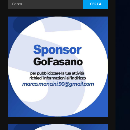
Ricerca
per:
La Banda Città di Fasano apre
ufficialmente la Festa di
Savelletri
8 Agosto 2026 11:00
3
Savelletri in festa, domani
sera grande spettacolo con
Uccio De Santis
8 Agosto 2026 07:30
4
Politiche Giovanili e Mobilità
Sostenibile: premiati gli
studenti universitari del
bando “La strada giusta”
5
8 Agosto 2026 07:15