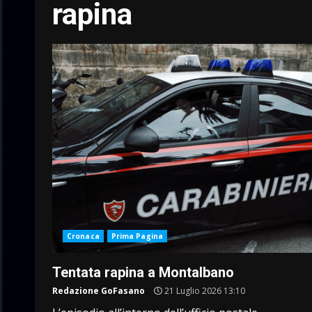
rapina
Cronaca
Prima Pagina
Tentata rapina a Montalbano
Redazione GoFasano
21 Luglio 2026 13:10