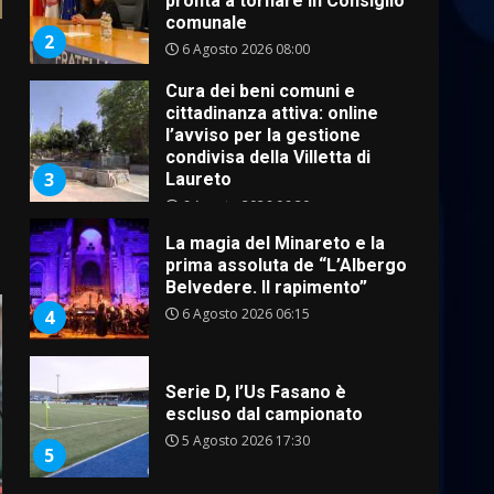
cittadinanza attiva: online
l’avviso per la gestione
condivisa della Villetta di
3
Laureto
6 Agosto 2026 06:20
La magia del Minareto e la
prima assoluta de “L’Albergo
Belvedere. Il rapimento”
6 Agosto 2026 06:15
4
Serie D, l’Us Fasano è
escluso dal campionato
5 Agosto 2026 17:30
5
Truffatori in azione nelle
frazioni fasanesi
5 Agosto 2026 11:03
6