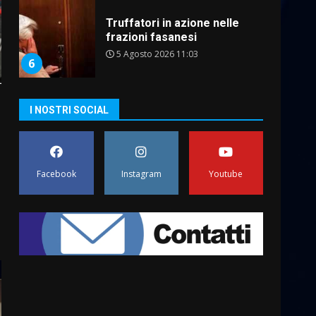
Residenti di Savelletri
scrivono al Prefetto: “Noi
cittadini di serie B”
5 Agosto 2026 06:15
7
I NOSTRI SOCIAL
Carta d’identità: continua il
piano di aperture
straordinarie del Comune di
Fasano
Facebook
Instagram
Youtube
1
6 Agosto 2026 14:16
Grazia Neglia, coordinatrice
cittadina di Fratelli d’Italia,
pronta a tornare in Consiglio
comunale
2
6 Agosto 2026 08:00
Cura dei beni comuni e
cittadinanza attiva: online