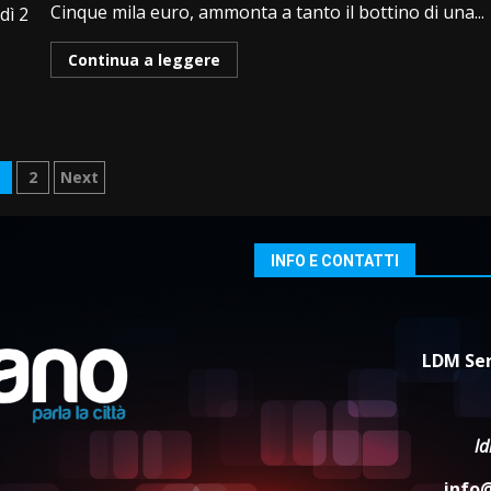
Cinque mila euro, ammonta a tanto il bottino di una...
dì 2
Continua a leggere
aginazione
1
2
Next
egli
rticoli
INFO E CONTATTI
LDM Ser
l
info