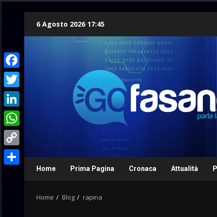
Skip
6 Agosto 2026 17:45
to
content
Facebook
Twitter
LinkedIn
WhatsApp
Copy
Link
Home
Prima Pagina
Cronaca
Attualità
P
Condividi
Home
Blog
rapina