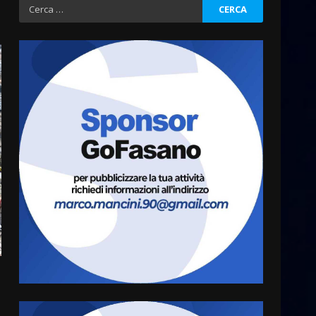
Ricerca
Cura dei beni comuni e
per:
cittadinanza attiva: online
l’avviso per la gestione
condivisa della Villetta di
3
Laureto
6 Agosto 2026 06:20
La magia del Minareto e la
prima assoluta de “L’Albergo
Belvedere. Il rapimento”
6 Agosto 2026 06:15
4
Serie D, l’Us Fasano è
escluso dal campionato
5 Agosto 2026 17:30
5
Truffatori in azione nelle
frazioni fasanesi