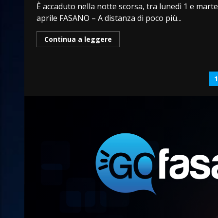
È accaduto nella notte scorsa, tra lunedì 1 e marte
aprile FASANO – A distanza di poco più...
Continua a leggere
P
d
a