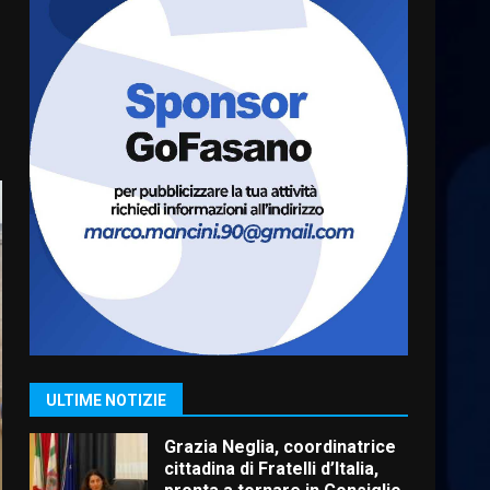
5 Agosto 2026 11:03
6
Residenti di Savelletri
scrivono al Prefetto: “Noi
cittadini di serie B”
5 Agosto 2026 06:15
7
Carta d’identità: continua il
piano di aperture
straordinarie del Comune di
Fasano
1
6 Agosto 2026 14:16
Grazia Neglia, coordinatrice
cittadina di Fratelli d’Italia,
pronta a tornare in Consiglio
ULTIME NOTIZIE
comunale
2
6 Agosto 2026 08:00
Cura dei beni comuni e