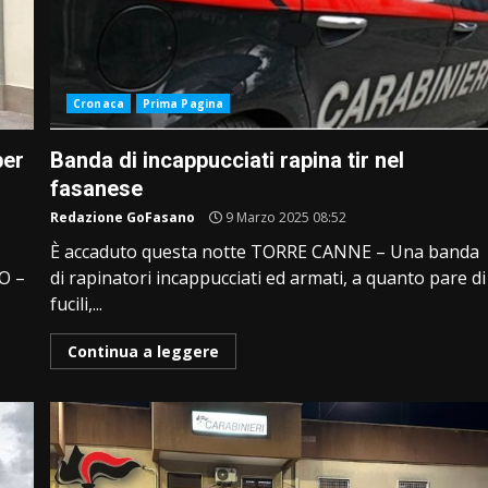
Cronaca
Prima Pagina
per
Banda di incappucciati rapina tir nel
fasanese
Redazione GoFasano
9 Marzo 2025 08:52
È accaduto questa notte TORRE CANNE – Una banda
NO –
di rapinatori incappucciati ed armati, a quanto pare di
fucili,...
Continua a leggere