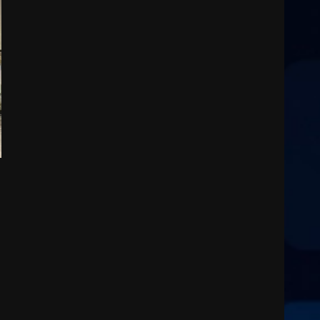
l’avviso per la gestione
condivisa della Villetta di
3
Laureto
6 Agosto 2026 06:20
La magia del Minareto e la
prima assoluta de “L’Albergo
Belvedere. Il rapimento”
6 Agosto 2026 06:15
4
Serie D, l’Us Fasano è
escluso dal campionato
5 Agosto 2026 17:30
5