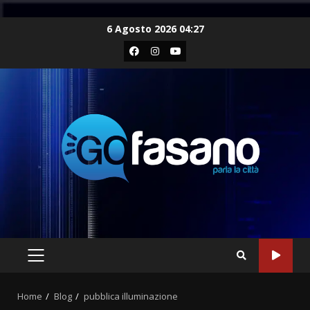
Skip
6 Agosto 2026 04:27
to
Facebook
Instagram
Youtube
content
PRIMARY
MENU
Home
Blog
pubblica illuminazione