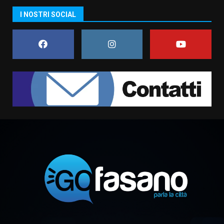
I NOSTRI SOCIAL
Il Premio Internazionale Fajano
torna a Savelletri
2 Agosto 2026 06:05
7
Serie D, l’Us Fasano è escluso
dal campionato
5 Agosto 2026 17:30
1
Truffatori in azione nelle
frazioni fasanesi
5 Agosto 2026 11:03
2
Residenti di Savelletri scrivono
al Prefetto: “Noi cittadini di
serie B”