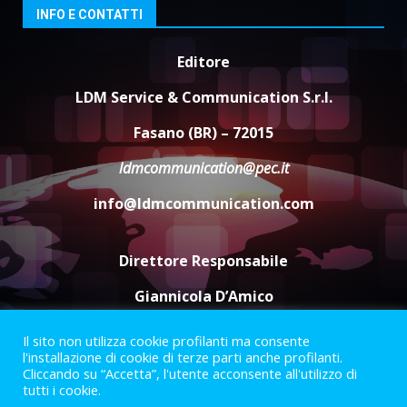
5 Agosto 2026 06:15
3
INFO E CONTATTI
Editore
A Savelletri torna la Sagra del
Pesce Spada: appuntamento a
LDM Service & Communication S.r.l.
sabato 8 agosto
5 Agosto 2026 06:10
4
Fasano (BR) – 72015
ldmcommunication@pec.it
L’abusivismo giornalistico è un
info@ldmcommunication.com
pericolo
3 Agosto 2026 17:22
5
Direttore Responsabile
Giannicola D’Amico
Il sito non utilizza cookie profilanti ma consente
Termini e Condizioni
Privacy Policy
l'installazione di cookie di terze parti anche profilanti.
Informazioni Legali
Cliccando su “Accetta”, l'utente acconsente all'utilizzo di
tutti i cookie.