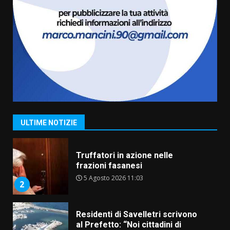
Il Premio Internazionale Fajano
torna a Savelletri
2 Agosto 2026 06:05
7
Serie D, l’Us Fasano è escluso
dal campionato
5 Agosto 2026 17:30
1
ULTIME NOTIZIE
Truffatori in azione nelle
frazioni fasanesi
5 Agosto 2026 11:03
2
Residenti di Savelletri scrivono
al Prefetto: “Noi cittadini di