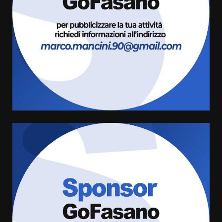
al Prefetto: “Noi cittadini di
serie B”
5 Agosto 2026 06:15
3
A Savelletri torna la Sagra del
Pesce Spada: appuntamento a
sabato 8 agosto
5 Agosto 2026 06:10
4
L’abusivismo giornalistico è un
pericolo
3 Agosto 2026 17:22
5
Luca Fanigliulo è il nuovo
Presidente del Rotaract Club
Fasano
2 Agosto 2026 12:17
6