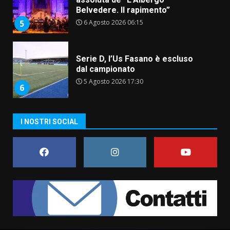
Belvedere. Il rapimento”
6 Agosto 2026 06:15
5
Serie D, l’Us Fasano è escluso
dal campionato
5 Agosto 2026 17:30
6
I NOSTRI SOCIAL
Truffatori in azione nelle
frazioni fasanesi
5 Agosto 2026 11:03
7
Fasanese ferito a colpi di arma
da fuoco
6 Agosto 2026 18:13
1