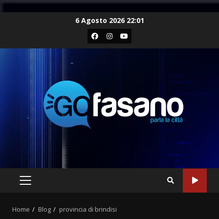
Skip
6 Agosto 2026 22:01
to
Facebook
Instagram
Youtube
content
PRIMARY
MENU
Home
Blog
provincia di brindisi