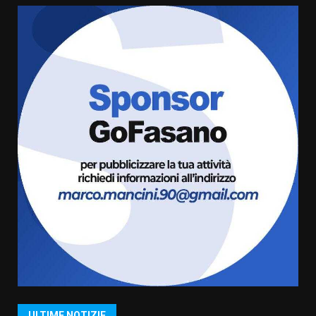
La magia del Minareto e la prima
assoluta de “L’Albergo
Belvedere. Il rapimento”
6 Agosto 2026 06:15
5
Serie D, l’Us Fasano è escluso
dal campionato
5 Agosto 2026 17:30
6
Truffatori in azione nelle
frazioni fasanesi
5 Agosto 2026 11:03
7
Fasanese ferito a colpi di arma
da fuoco
6 Agosto 2026 18:13
1
ULTIME NOTIZIE