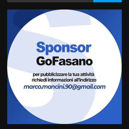
per:
Grazia Neglia, coordinatrice
cittadina di Fratelli d’Italia,
pronta a tornare in Consiglio
comunale
3
6 Agosto 2026 08:00
Cura dei beni comuni e
cittadinanza attiva: online
l’avviso per la gestione
condivisa della Villetta di
4
Laureto
6 Agosto 2026 06:20