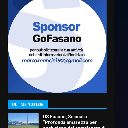
Cura dei beni comuni e
cittadinanza attiva: online
l’avviso per la gestione
condivisa della Villetta di
6
Laureto
6 Agosto 2026 06:20
La magia del Minareto e la
prima assoluta de “L’Albergo
Belvedere. Il rapimento”
6 Agosto 2026 06:15
7
“I Contestatori: Musica di
Rivoluzione”: nuovo
appuntamento con “Fasano in
Banda”
1
ULTIME NOTIZIE
7 Agosto 2026 06:05
US Fasano, Scianaro:
“Profonda amarezza per