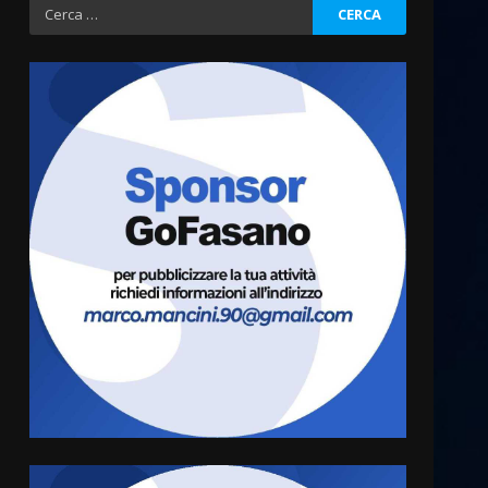
Ricerca
per:
Fasanese ferito a colpi di
arma da fuoco
6 Agosto 2026 18:13
3
Carta d’identità: continua il
piano di aperture
straordinarie del Comune di
Fasano
4
6 Agosto 2026 14:16
Grazia Neglia, coordinatrice
cittadina di Fratelli d’Italia,
pronta a tornare in Consiglio
comunale
5
6 Agosto 2026 08:00