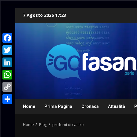
Skip
7 Agosto 2026 17:23
to
content
Facebook
Twitter
LinkedIn
WhatsApp
Copy
Link
Home
Prima Pagina
Cronaca
Attualità
P
Condividi
Home
Blog
profumi di castro