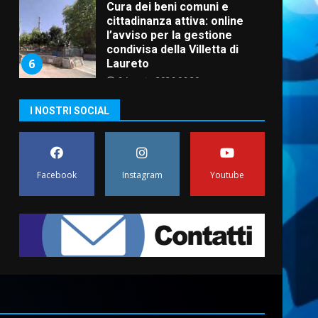
Cura dei beni comuni e
cittadinanza attiva: online
l’avviso per la gestione
condivisa della Villetta di
6
Laureto
6 Agosto 2026 06:20
La magia del Minareto e la
I NOSTRI SOCIAL
prima assoluta de “L’Albergo
Belvedere. Il rapimento”
6 Agosto 2026 06:15
7
Facebook
Instagram
Youtube
“I Contestatori: Musica di
Rivoluzione”: nuovo
appuntamento con “Fasano in
Banda”
1
7 Agosto 2026 06:05
US Fasano, Scianaro:
“Profonda amarezza per
esclusione dal campionato di
calcio”