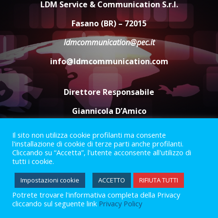
LDM Service & Communication S.r.l.
Savelletri
8 Agosto 2026 11:00
4
Fasano (BR) – 72015
ldmcommunication@pec.it
Savelletri in festa, domani sera
grande spettacolo con Uccio De
info@ldmcommunication.com
Santis
8 Agosto 2026 07:30
5
Direttore Responsabile
Giannicola D’Amico
Il sito non utilizza cookie profilanti ma consente
Termini e Condizioni
Privacy Policy
l'installazione di cookie di terze parti anche profilanti.
Informazioni Legali
Cliccando su “Accetta”, l'utente acconsente all'utilizzo di
tutti i cookie.
Facebook
Instagram
Youtube
Impostazioni cookie
ACCETTO
RIFIUTA TUTTI
Potrete trovare l'informativa completa della Privacy
2023 © Gofasano
|
Powered by
Creativestudio
&
LGC
.
cliccando sul seguente link
Privacy Policy