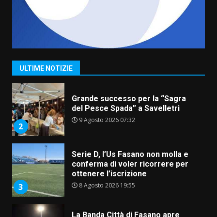
7
7 Agosto 2026 06:05
TARI, Scianaro: “Uniti per una
proposta concreta di
abbattimento per i cittadini
fasanesi”
1
ULTIME NOTIZIE
10 Agosto 2026 06:05
Grande successo per la “Sagra
del Pesce Spada” a Savelletri
9 Agosto 2026 07:32
2
Serie D, l’Us Fasano non molla e
conferma di voler ricorrere per
ottenere l’iscrizione
8 Agosto 2026 19:55
3
La Banda Città di Fasano apre