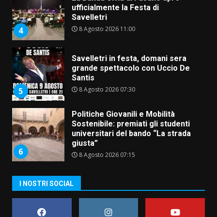
ufficialmente la Festa di
Savelletri
8 Agosto 2026 11:00
4
Savelletri in festa, domani sera
grande spettacolo con Uccio De
Santis
8 Agosto 2026 07:30
5
Politiche Giovanili e Mobilità
Sostenibile: premiati gli studenti
universitari del bando “La strada
giusta”
6
8 Agosto 2026 07:15
“I Contestatori: Musica di
I NOSTRI SOCIAL
Rivoluzione”: nuovo
appuntamento con “Fasano in
Banda”
7
7 Agosto 2026 06:05