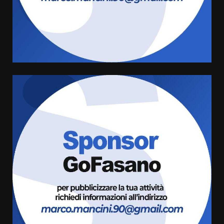
La Banda Città di Fasano apre
ufficialmente la Festa di
Savelletri
8 Agosto 2026 11:00
4
Savelletri in festa, domani sera
grande spettacolo con Uccio De
Santis
8 Agosto 2026 07:30
5
Politiche Giovanili e Mobilità
Sostenibile: premiati gli studenti
universitari del bando “La strada
giusta”
6
8 Agosto 2026 07:15
“I Contestatori: Musica di
Rivoluzione”: nuovo
appuntamento con “Fasano in
Banda”