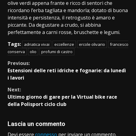
olive verdi appena frante e ricco di sentori che
ricordano l’erba tagliata e mandorla; dotato di buona
intensità e persistenza, il retrogusto è amaro e
piccante. Da degustare a crudo, si abbina
perfettamente a carni rosse, bruschette e legumi.
Tags:
adriatica vivai
eccellenze
ercole olivario
francesco
conserva
olio
profumi di castro
Continue
Previous:
Estensioni delle reti idriche e fognarie: da lunedì
Reading
i lavori
Next:
Ultimo giorno di gare per la Virtual bike race
della Polisport ciclo club
Lascia un commento
Devi essere
connesso
per inviare un commento.