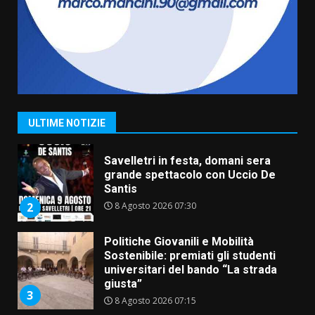
Comune di Fasano
6 Agosto 2026 14:16
7
La Banda Città di Fasano apre
ufficialmente la Festa di
Savelletri
8 Agosto 2026 11:00
1
ULTIME NOTIZIE
Savelletri in festa, domani sera
grande spettacolo con Uccio De
Santis
8 Agosto 2026 07:30
2
Politiche Giovanili e Mobilità
Sostenibile: premiati gli studenti
universitari del bando “La strada
giusta”
3
8 Agosto 2026 07:15