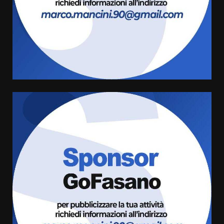
8 Agosto 2026 07:15
“I Contestatori: Musica di
Rivoluzione”: nuovo
appuntamento con “Fasano in
Banda”
4
7 Agosto 2026 06:05
US Fasano, Scianaro: “Profonda
amarezza per esclusione dal
campionato di calcio”
7 Agosto 2026 06:00
5
Fasanese ferito a colpi di arma
da fuoco
6 Agosto 2026 18:13
6
Carta d’identità: continua il piano
di aperture straordinarie del