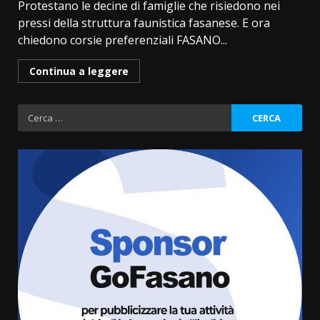
Protestano le decine di famiglie che risiedono nei
pressi della struttura faunistica fasanese. E ora
chiedono corsie preferenziali FASANO...
Continua a leggere
Ricerca
per:
Politiche Giovanili e Mobilità
Sostenibile: premiati gli studenti
universitari del bando “La strada
giusta”
3