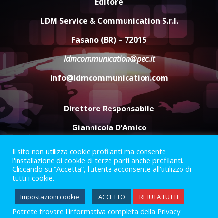
Editore
Rivoluzione”: nuovo
appuntamento con “Fasano in
LDM Service & Communication S.r.l.
Banda”
4
Fasano (BR) – 72015
7 Agosto 2026 06:05
ldmcommunication@pec.it
US Fasano, Scianaro: “Profonda
amarezza per esclusione dal
info@ldmcommunication.com
campionato di calcio”
7 Agosto 2026 06:00
5
Direttore Responsabile
Giannicola D’Amico
Il sito non utilizza cookie profilanti ma consente
Termini e Condizioni
Privacy Policy
l'installazione di cookie di terze parti anche profilanti.
Informazioni Legali
Cliccando su “Accetta”, l'utente acconsente all'utilizzo di
tutti i cookie.
Facebook
Instagram
Youtube
Impostazioni cookie
ACCETTO
RIFIUTA TUTTI
Potrete trovare l'informativa completa della Privacy
2023 © Gofasano
|
Powered by
Creativestudio
&
LGC
.