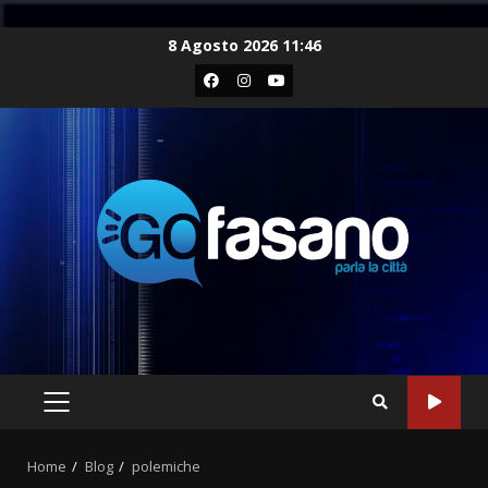
Skip
8 Agosto 2026 11:46
to
Facebook
Instagram
Youtube
content
PRIMARY
MENU
Home
Blog
polemiche