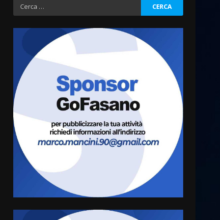
Ricerca
per:
Politiche Giovanili e Mobilità
Sostenibile: premiati gli
studenti universitari del
bando “La strada giusta”
3
8 Agosto 2026 07:15
“I Contestatori: Musica di
Rivoluzione”: nuovo
appuntamento con “Fasano in
Banda”
4
7 Agosto 2026 06:05
US Fasano, Scianaro:
“Profonda amarezza per
esclusione dal campionato di
calcio”
5
7 Agosto 2026 06:00