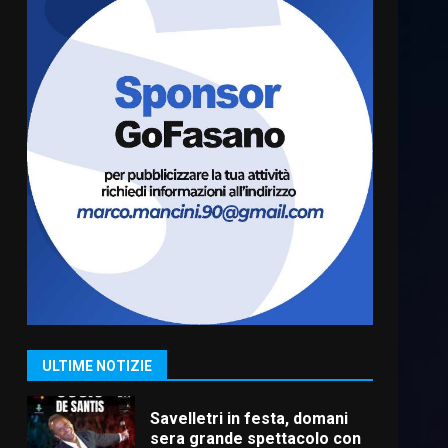
Fasanese ferito a colpi di
arma da fuoco
6 Agosto 2026 18:13
6
Carta d’identità: continua il
piano di aperture
straordinarie del Comune di
Fasano
7
6 Agosto 2026 14:16
La Banda Città di Fasano apre
ufficialmente la Festa di
Savelletri
8 Agosto 2026 11:00
1
ULTIME NOTIZIE
Savelletri in festa, domani
sera grande spettacolo con