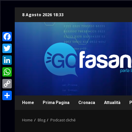
Skip
8 Agosto 2026 18:33
to
content
Facebook
Twitter
LinkedIn
WhatsApp
Copy
Link
Home
Prima Pagina
Cronaca
Attualità
P
Condividi
Home
Blog
Podcast cliché