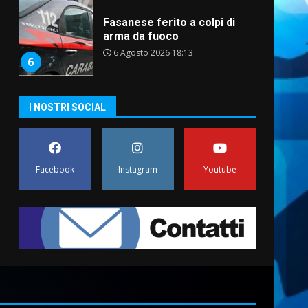
Fasanese ferito a colpi di
arma da fuoco
6 Agosto 2026 18:13
6
Carta d’identità: continua il
I NOSTRI SOCIAL
piano di aperture
straordinarie del Comune di
Fasano
7
6 Agosto 2026 14:16
Facebook
Instagram
Youtube
La Banda Città di Fasano apre
ufficialmente la Festa di
Savelletri
8 Agosto 2026 11:00
1
Savelletri in festa, domani
sera grande spettacolo con
Uccio De Santis