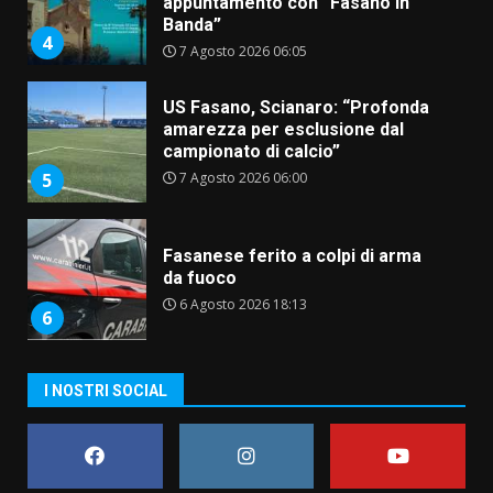
appuntamento con “Fasano in
Banda”
4
7 Agosto 2026 06:05
US Fasano, Scianaro: “Profonda
amarezza per esclusione dal
campionato di calcio”
7 Agosto 2026 06:00
5
Fasanese ferito a colpi di arma
da fuoco
6 Agosto 2026 18:13
6
Carta d’identità: continua il piano
I NOSTRI SOCIAL
di aperture straordinarie del
Comune di Fasano
6 Agosto 2026 14:16
7