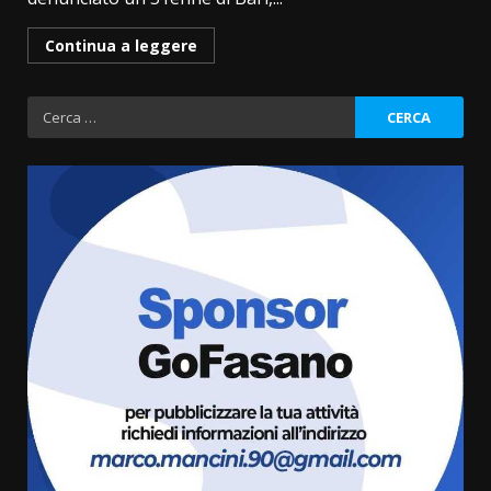
Continua a leggere
Ricerca
per:
Politiche Giovanili e Mobilità
Sostenibile: premiati gli studenti
universitari del bando “La strada
giusta”
3
8 Agosto 2026 07:15
“I Contestatori: Musica di