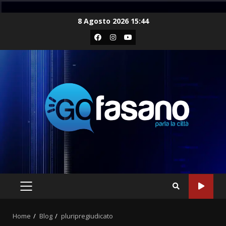
Skip
8 Agosto 2026 15:44
to
Facebook
Instagram
Youtube
content
PRIMARY
MENU
Home
Blog
pluripregiudicato