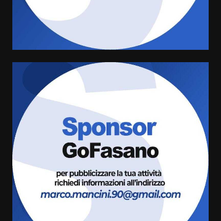
Rivoluzione”: nuovo
appuntamento con “Fasano in
Banda”
4
7 Agosto 2026 06:05
US Fasano, Scianaro: “Profonda
amarezza per esclusione dal
campionato di calcio”
7 Agosto 2026 06:00
5
Fasanese ferito a colpi di arma
da fuoco
6 Agosto 2026 18:13
6
Carta d’identità: continua il piano
di aperture straordinarie del
Comune di Fasano
6 Agosto 2026 14:16
7