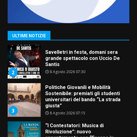
La Banda Città di Fasano apre
ufficialmente la Festa di
Savelletri
8 Agosto 2026 11:00
1
ULTIME NOTIZIE
Savelletri in festa, domani sera
grande spettacolo con Uccio De
Santis
8 Agosto 2026 07:30
2
Politiche Giovanili e Mobilità
Sostenibile: premiati gli studenti
universitari del bando “La strada
giusta”
3
8 Agosto 2026 07:15
“I Contestatori: Musica di
Rivoluzione”: nuovo