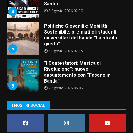
Santis
8 Agosto 2026 07:30
4
Politiche Giovanili e Mobilità
Sostenibile: premiati gli studenti
universitari del bando “La strada
giusta”
5
8 Agosto 2026 07:15
“I Contestatori: Musica di
Rivoluzione”: nuovo
appuntamento con “Fasano in
Banda”
6
7 Agosto 2026 06:05
US Fasano, Scianaro: “Profonda
I NOSTRI SOCIAL
amarezza per esclusione dal
campionato di calcio”
7 Agosto 2026 06:00
7