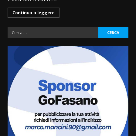
Continua a leggere
Ricerca
per:
La Banda Città di Fasano apre
ufficialmente la Festa di
Savelletri
8 Agosto 2026 11:00
3
Savelletri in festa, domani sera