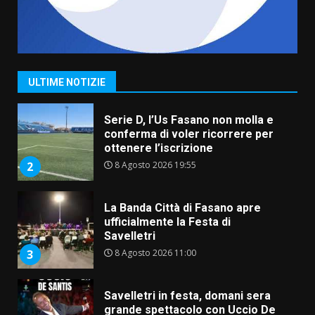
Grande successo per la “Sagra
del Pesce Spada” a Savelletri
9 Agosto 2026 07:32
1
ULTIME NOTIZIE
Serie D, l’Us Fasano non molla e
conferma di voler ricorrere per
ottenere l’iscrizione
8 Agosto 2026 19:55
2
La Banda Città di Fasano apre
ufficialmente la Festa di
Savelletri
8 Agosto 2026 11:00
3
Savelletri in festa, domani sera
grande spettacolo con Uccio De