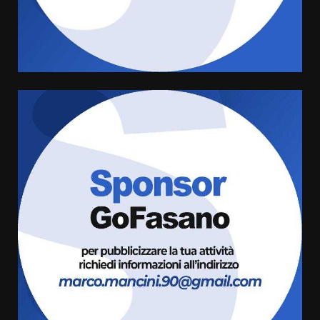
grande spettacolo con Uccio De
Santis
8 Agosto 2026 07:30
4
Politiche Giovanili e Mobilità
Sostenibile: premiati gli studenti
universitari del bando “La strada
giusta”
5
8 Agosto 2026 07:15
“I Contestatori: Musica di
Rivoluzione”: nuovo
appuntamento con “Fasano in
Banda”
6
7 Agosto 2026 06:05
US Fasano, Scianaro: “Profonda
amarezza per esclusione dal
campionato di calcio”
7 Agosto 2026 06:00
7