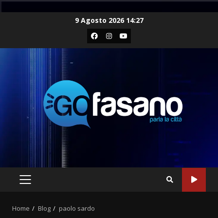
Skip
9 Agosto 2026 14:27
to
Facebook
Instagram
Youtube
content
PRIMARY
MENU
Home
Blog
paolo sardo