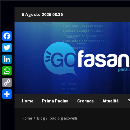
Skip
6 Agosto 2026 08:36
to
content
Facebook
Twitter
LinkedIn
WhatsApp
Copy
Link
Home
Prima Pagina
Cronaca
Attualità
P
Condividi
Home
Blog
paolo giacovelli