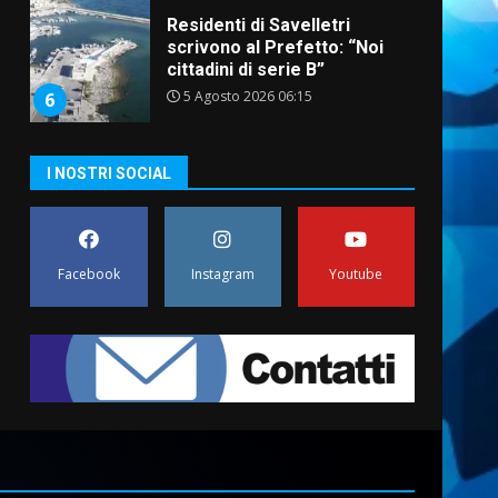
Residenti di Savelletri
scrivono al Prefetto: “Noi
cittadini di serie B”
5 Agosto 2026 06:15
6
A Savelletri torna la Sagra del
I NOSTRI SOCIAL
Pesce Spada: appuntamento
a sabato 8 agosto
5 Agosto 2026 06:10
7
Facebook
Instagram
Youtube
Grazia Neglia, coordinatrice
cittadina di Fratelli d’Italia,
pronta a tornare in Consiglio
comunale
1
6 Agosto 2026 08:00
Cura dei beni comuni e
cittadinanza attiva: online
l’avviso per la gestione
condivisa della Villetta di