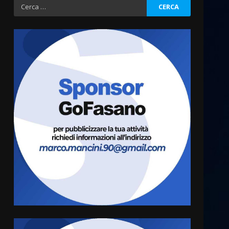
Ricerca
per:
La magia del Minareto e la
prima assoluta de “L’Albergo
Belvedere. Il rapimento”
6 Agosto 2026 06:15
3
Serie D, l’Us Fasano è
escluso dal campionato
5 Agosto 2026 17:30
4
Truffatori in azione nelle
frazioni fasanesi
5 Agosto 2026 11:03
5