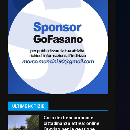
Residenti di Savelletri
scrivono al Prefetto: “Noi
cittadini di serie B”
5 Agosto 2026 06:15
6
A Savelletri torna la Sagra del
Pesce Spada: appuntamento
a sabato 8 agosto
5 Agosto 2026 06:10
7
Grazia Neglia, coordinatrice
cittadina di Fratelli d’Italia,
pronta a tornare in Consiglio
comunale
1
ULTIME NOTIZIE
6 Agosto 2026 08:00
Cura dei beni comuni e
cittadinanza attiva: online
l’avviso per la gestione