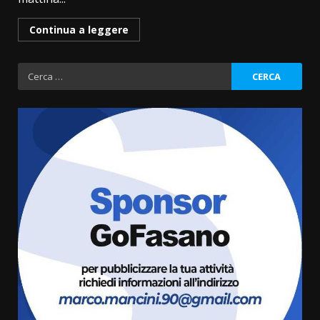
Continua a leggere
Ricerca
per:
Fasanese ferito a colpi di arma
da fuoco
6 Agosto 2026 18:13
3
Carta d’identità: continua il piano