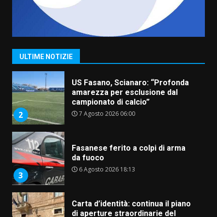
“I Contestatori: Musica di
Rivoluzione”: nuovo
appuntamento con “Fasano in
Banda”
1
ULTIME NOTIZIE
7 Agosto 2026 06:05
US Fasano, Scianaro: “Profonda
amarezza per esclusione dal
campionato di calcio”
7 Agosto 2026 06:00
2
Fasanese ferito a colpi di arma
da fuoco
6 Agosto 2026 18:13
3
Carta d’identità: continua il piano
di aperture straordinarie del