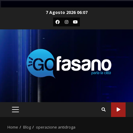
Skip
7 Agosto 2026 06:07
to
Facebook
Instagram
Youtube
content
PRIMARY
MENU
Home
Blog
operazione antidroga