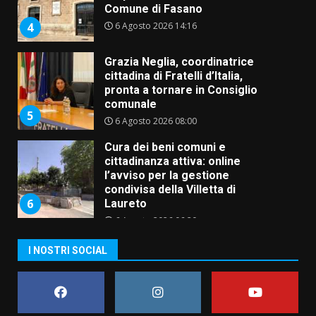
Comune di Fasano
6 Agosto 2026 14:16
4
Grazia Neglia, coordinatrice
cittadina di Fratelli d’Italia,
pronta a tornare in Consiglio
comunale
5
6 Agosto 2026 08:00
Cura dei beni comuni e
cittadinanza attiva: online
l’avviso per la gestione
condivisa della Villetta di
6
Laureto
6 Agosto 2026 06:20
La magia del Minareto e la prima
I NOSTRI SOCIAL
assoluta de “L’Albergo
Belvedere. Il rapimento”
6 Agosto 2026 06:15
7