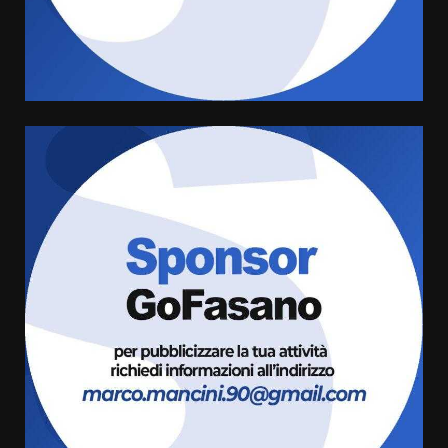
di aperture straordinarie del
Comune di Fasano
6 Agosto 2026 14:16
4
Grazia Neglia, coordinatrice
cittadina di Fratelli d’Italia,
pronta a tornare in Consiglio
comunale
5
6 Agosto 2026 08:00
Cura dei beni comuni e
cittadinanza attiva: online
l’avviso per la gestione
condivisa della Villetta di
6
Laureto
6 Agosto 2026 06:20
La magia del Minareto e la prima
assoluta de “L’Albergo
Belvedere. Il rapimento”
6 Agosto 2026 06:15
7