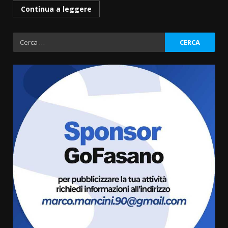
Continua a leggere
Ricerca
per:
La Banda Città di Fasano apre
ufficialmente la Festa di
Savelletri
8 Agosto 2026 11:00
3
Savelletri in festa, domani sera
grande spettacolo con Uccio De