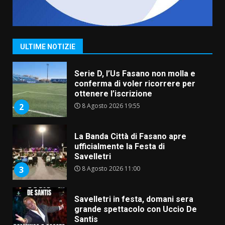
Grande successo per la “Sagra
del Pesce Spada” a Savelletri
9 Agosto 2026 07:32
1
ULTIME NOTIZIE
Serie D, l’Us Fasano non molla e
conferma di voler ricorrere per
ottenere l’iscrizione
8 Agosto 2026 19:55
2
La Banda Città di Fasano apre
ufficialmente la Festa di
Savelletri
8 Agosto 2026 11:00
3
Savelletri in festa, domani sera
grande spettacolo con Uccio De
Santis