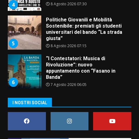
8 Agosto 2026 07:30
4
Politiche Giovanili e Mobilità
Sostenibile: premiati gli studenti
universitari del bando “La strada
giusta”
5
8 Agosto 2026 07:15
“I Contestatori: Musica di
Rivoluzione”: nuovo
appuntamento con “Fasano in
Banda”
6
7 Agosto 2026 06:05
US Fasano, Scianaro: “Profonda
I NOSTRI SOCIAL
amarezza per esclusione dal
campionato di calcio”
7 Agosto 2026 06:00
7