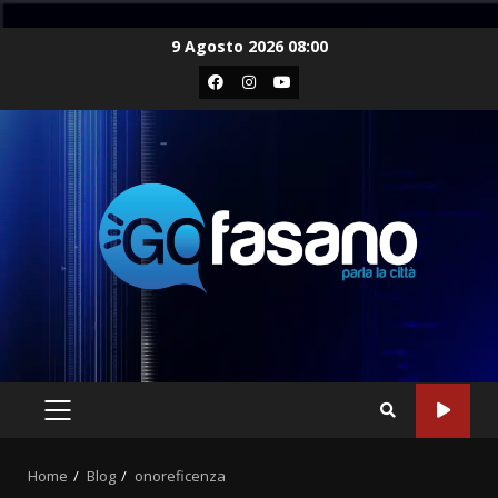
Skip
9 Agosto 2026 08:00
to
Facebook
Instagram
Youtube
content
PRIMARY
MENU
Home
Blog
onoreficenza