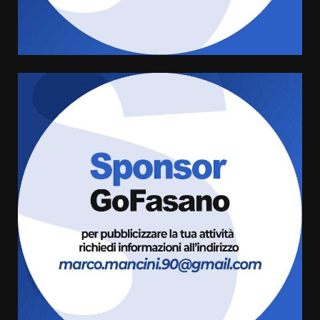
Santis
8 Agosto 2026 07:30
4
Politiche Giovanili e Mobilità
Sostenibile: premiati gli studenti
universitari del bando “La strada
giusta”
5
8 Agosto 2026 07:15
“I Contestatori: Musica di
Rivoluzione”: nuovo
appuntamento con “Fasano in
Banda”
6
7 Agosto 2026 06:05
US Fasano, Scianaro: “Profonda
amarezza per esclusione dal
campionato di calcio”
7 Agosto 2026 06:00
7