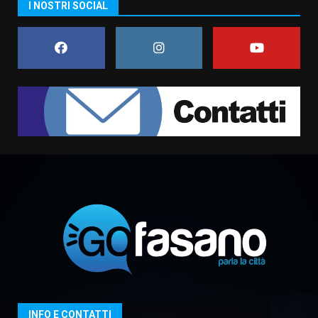
I NOSTRI SOCIAL
Il Premio Internazionale Fajano
torna a Savelletri
2 Agosto 2026 06:05
7
Serie D, l’Us Fasano è escluso
dal campionato
5 Agosto 2026 17:30
1
Truffatori in azione nelle
frazioni fasanesi
5 Agosto 2026 11:03
2
Residenti di Savelletri scrivono
al Prefetto: “Noi cittadini di
serie B”
5 Agosto 2026 06:15
3
INFO E CONTATTI