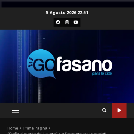
Skip
5 Agosto 2026 22:51
to
Facebook
Instagram
Youtube
content
PRIMARY
MENU
Home
Prima Pagina
“Stella al merito del Lavoro”: un fasanese tra i premiati