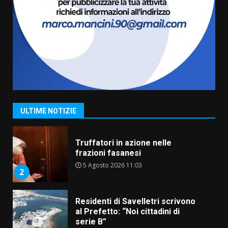
Il Premio Internazionale Fajano
torna a Savelletri
2 Agosto 2026 06:05
7
Serie D, l’Us Fasano è escluso
dal campionato
5 Agosto 2026 17:30
1
ULTIME NOTIZIE
Truffatori in azione nelle
frazioni fasanesi
5 Agosto 2026 11:03
2
Residenti di Savelletri scrivono
al Prefetto: “Noi cittadini di
serie B”