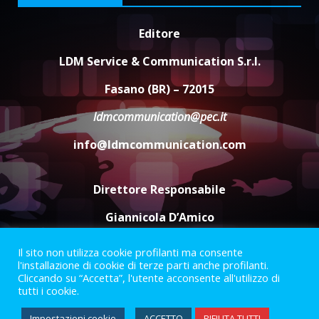
Editore
A Savelletri torna la Sagra del
Pesce Spada: appuntamento a
LDM Service & Communication S.r.l.
sabato 8 agosto
5 Agosto 2026 06:10
4
Fasano (BR) – 72015
ldmcommunication@pec.it
L’abusivismo giornalistico è un
info@ldmcommunication.com
pericolo
3 Agosto 2026 17:22
5
Direttore Responsabile
Giannicola D’Amico
Il sito non utilizza cookie profilanti ma consente
Termini e Condizioni
Privacy Policy
l'installazione di cookie di terze parti anche profilanti.
Informazioni Legali
Cliccando su “Accetta”, l'utente acconsente all'utilizzo di
tutti i cookie.
Facebook
Instagram
Youtube
Impostazioni cookie
ACCETTO
RIFIUTA TUTTI