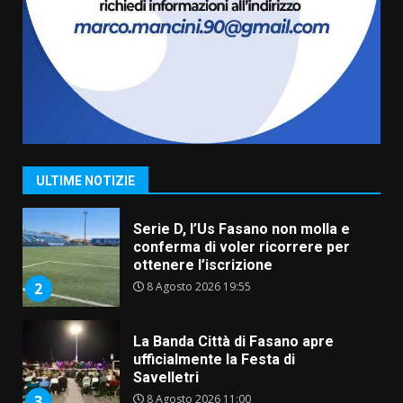
US Fasano, Scianaro: “Profonda
amarezza per esclusione dal
campionato di calcio”
7 Agosto 2026 06:00
7
Grande successo per la “Sagra
del Pesce Spada” a Savelletri
9 Agosto 2026 07:32
1
ULTIME NOTIZIE
Serie D, l’Us Fasano non molla e
conferma di voler ricorrere per
ottenere l’iscrizione
8 Agosto 2026 19:55
2
La Banda Città di Fasano apre
ufficialmente la Festa di
Savelletri
8 Agosto 2026 11:00
3