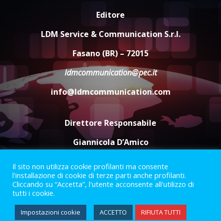
Editore
Savelletri in festa, domani sera
grande spettacolo con Uccio De
LDM Service & Communication S.r.l.
Santis
8 Agosto 2026 07:30
4
Fasano (BR) – 72015
ldmcommunication@pec.it
Politiche Giovanili e Mobilità
Sostenibile: premiati gli studenti
info@ldmcommunication.com
universitari del bando “La strada
giusta”
5
8 Agosto 2026 07:15
Direttore Responsabile
Giannicola D’Amico
Il sito non utilizza cookie profilanti ma consente
Termini e Condizioni
Privacy Policy
l'installazione di cookie di terze parti anche profilanti.
Informazioni Legali
Cliccando su “Accetta”, l'utente acconsente all'utilizzo di
tutti i cookie.
Facebook
Instagram
Youtube
Impostazioni cookie
ACCETTO
RIFIUTA TUTTI