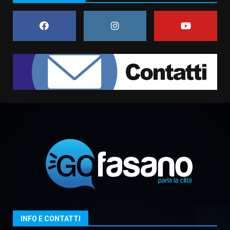
amarezza per esclusione dal
campionato di calcio”
7 Agosto 2026 06:00
7
Grande successo per la “Sagra
del Pesce Spada” a Savelletri
9 Agosto 2026 07:32
1
Serie D, l’Us Fasano non molla e
conferma di voler ricorrere per
ottenere l’iscrizione
8 Agosto 2026 19:55
2
La Banda Città di Fasano apre
ufficialmente la Festa di
Savelletri
8 Agosto 2026 11:00
3
INFO E CONTATTI