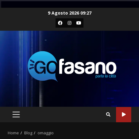
Skip
9 Agosto 2026 09:27
to
Facebook
Instagram
Youtube
content
PRIMARY
MENU
Home
Blog
omaggio