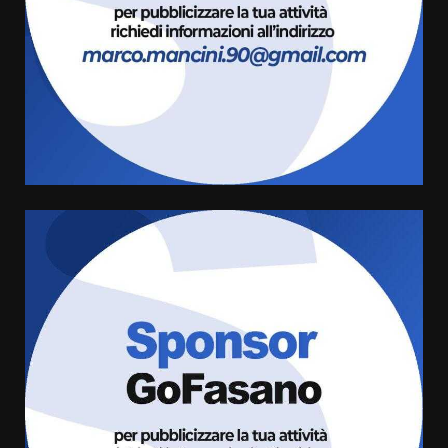
8 Agosto 2026 11:00
3
Savelletri in festa, domani sera
grande spettacolo con Uccio De
Santis
8 Agosto 2026 07:30
4
Politiche Giovanili e Mobilità
Sostenibile: premiati gli studenti
universitari del bando “La strada
giusta”
5
8 Agosto 2026 07:15
“I Contestatori: Musica di
Rivoluzione”: nuovo
appuntamento con “Fasano in
Banda”
6
7 Agosto 2026 06:05