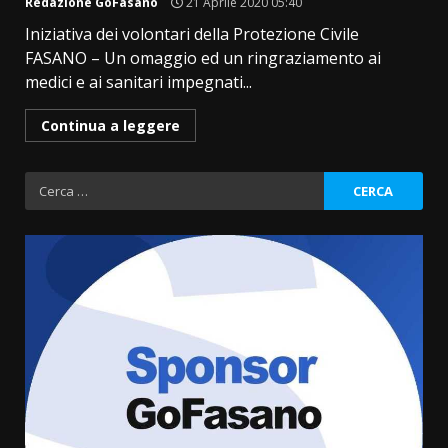
Redazione GoFasano
21 Aprile 2020 05:40
Iniziativa dei volontari della Protezione Civile
FASANO – Un omaggio ed un ringraziamento ai
medici e ai sanitari impegnati...
Continua a leggere
Ricerca
per:
La Banda Città di Fasano apre
ufficialmente la Festa di
Savelletri