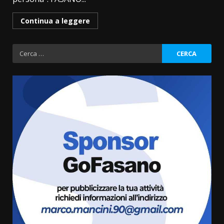
Continua a leggere
Ricerca
per:
Fasanese ferito a colpi di arma
da fuoco
6 Agosto 2026 18:13
3
Carta d’identità: continua il piano