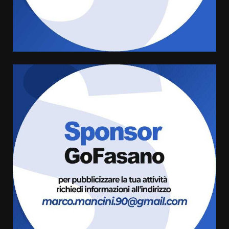
di aperture straordinarie del
Comune di Fasano
6 Agosto 2026 14:16
4
Grazia Neglia, coordinatrice
cittadina di Fratelli d’Italia,
pronta a tornare in Consiglio
comunale
5
6 Agosto 2026 08:00
Cura dei beni comuni e
cittadinanza attiva: online
l’avviso per la gestione
condivisa della Villetta di
6
Laureto
6 Agosto 2026 06:20
La magia del Minareto e la prima
assoluta de “L’Albergo
Belvedere. Il rapimento”
6 Agosto 2026 06:15
7