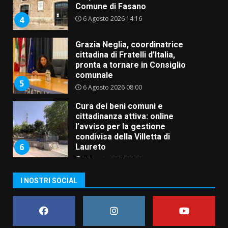
Comune di Fasano
6 Agosto 2026 14:16
4
Grazia Neglia, coordinatrice
cittadina di Fratelli d’Italia,
pronta a tornare in Consiglio
comunale
5
6 Agosto 2026 08:00
Cura dei beni comuni e
cittadinanza attiva: online
l’avviso per la gestione
condivisa della Villetta di
6
Laureto
6 Agosto 2026 06:20
La magia del Minareto e la prima
I NOSTRI SOCIAL
assoluta de “L’Albergo
Belvedere. Il rapimento”
6 Agosto 2026 06:15
7