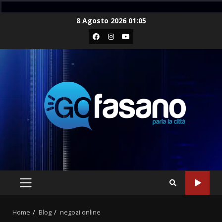
Skip
8 Agosto 2026 01:05
to
Facebook
Instagram
Youtube
content
PRIMARY
MENU
Home
Blog
negozi online