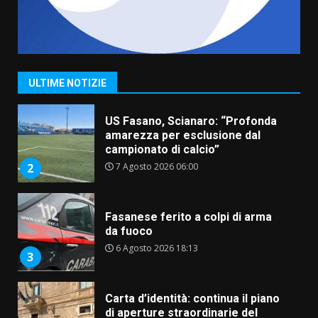
“I Contestatori: Musica di
Rivoluzione”: nuovo
appuntamento con “Fasano in
Banda”
1
ULTIME NOTIZIE
7 Agosto 2026 06:05
US Fasano, Scianaro: “Profonda
amarezza per esclusione dal
campionato di calcio”
7 Agosto 2026 06:00
2
Fasanese ferito a colpi di arma
da fuoco
6 Agosto 2026 18:13
3
Carta d’identità: continua il piano
di aperture straordinarie del