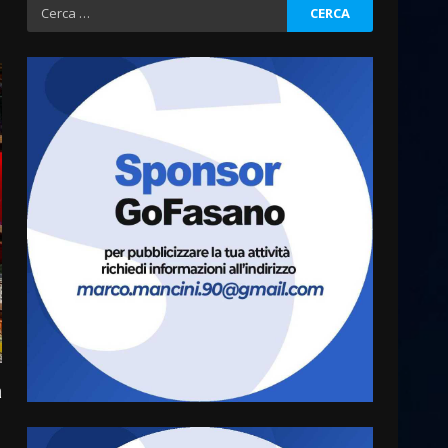
Ricerca
per:
Fasanese ferito a colpi di
arma da fuoco
6 Agosto 2026 18:13
3
Carta d’identità: continua il
piano di aperture
straordinarie del Comune di
Fasano
4
6 Agosto 2026 14:16
Grazia Neglia, coordinatrice
cittadina di Fratelli d’Italia,
a
pronta a tornare in Consiglio
comunale
5
6 Agosto 2026 08:00