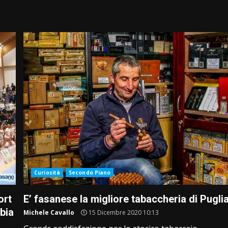
Curiosità
Secondo Piano
ort
E’ fasanese la migliore tabaccheria di Pugli
rbia
Michele Cavallo
15 Dicembre 2020 10:13