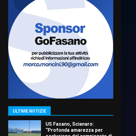
Cura dei beni comuni e
cittadinanza attiva: online
l’avviso per la gestione
condivisa della Villetta di
6
Laureto
6 Agosto 2026 06:20
La magia del Minareto e la
prima assoluta de “L’Albergo
Belvedere. Il rapimento”
6 Agosto 2026 06:15
7
“I Contestatori: Musica di
Rivoluzione”: nuovo
appuntamento con “Fasano in
Banda”
1
ULTIME NOTIZIE
7 Agosto 2026 06:05
US Fasano, Scianaro:
“Profonda amarezza per