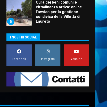
Cura dei beni comuni e
cittadinanza attiva: online
l’avviso per la gestione
condivisa della Villetta di
6
Laureto
6 Agosto 2026 06:20
La magia del Minareto e la
I NOSTRI SOCIAL
prima assoluta de “L’Albergo
Belvedere. Il rapimento”
6 Agosto 2026 06:15
7
Facebook
Instagram
Youtube
“I Contestatori: Musica di
Rivoluzione”: nuovo
appuntamento con “Fasano in
Banda”
1
7 Agosto 2026 06:05
US Fasano, Scianaro:
“Profonda amarezza per
esclusione dal campionato di
calcio”