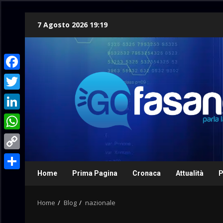
Skip
7 Agosto 2026 19:19
to
content
Facebook
Twitter
LinkedIn
WhatsApp
Copy
Link
Home
Prima Pagina
Cronaca
Attualità
P
Condividi
Home
Blog
nazionale