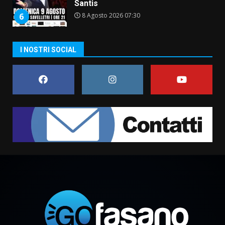
Santis
8 Agosto 2026 07:30
6
Politiche Giovanili e Mobilità
I NOSTRI SOCIAL
Sostenibile: premiati gli studenti
universitari del bando “La strada
giusta”
7
8 Agosto 2026 07:15
Savelletri in festa, pienone sul
porto per Uccio De Santis: la
voce di Antonella Losavio
incanta la piazza
1
10 Agosto 2026 10:48
TARI, Scianaro: “Uniti per una
proposta concreta di
abbattimento per i cittadini
fasanesi”
2
10 Agosto 2026 06:05