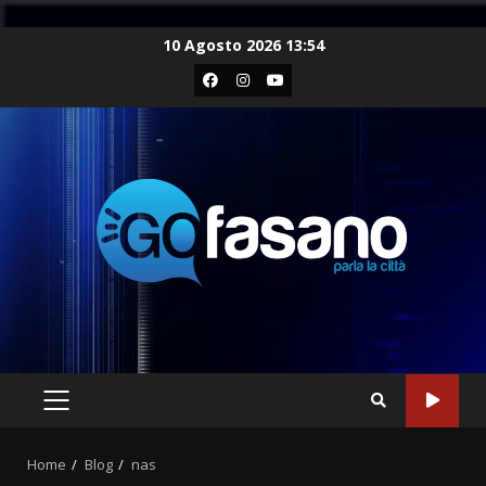
Skip
10 Agosto 2026 13:54
to
Facebook
Instagram
Youtube
content
PRIMARY
MENU
Home
Blog
nas