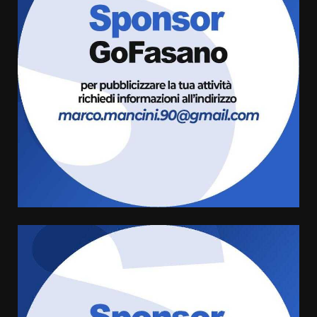
Grande successo per la “Sagra
del Pesce Spada” a Savelletri
9 Agosto 2026 07:32
3
Serie D, l’Us Fasano non molla e
conferma di voler ricorrere per
ottenere l’iscrizione
8 Agosto 2026 19:55
4
La Banda Città di Fasano apre
ufficialmente la Festa di
Savelletri
8 Agosto 2026 11:00
5
Savelletri in festa, domani sera