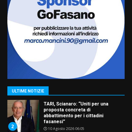
grande spettacolo con Uccio De
Santis
8 Agosto 2026 07:30
6
Politiche Giovanili e Mobilità
Sostenibile: premiati gli studenti
universitari del bando “La strada
giusta”
7
8 Agosto 2026 07:15
Savelletri in festa, pienone sul
porto per Uccio De Santis: la
voce di Antonella Losavio
incanta la piazza
1
ULTIME NOTIZIE
10 Agosto 2026 10:48
TARI, Scianaro: “Uniti per una
proposta concreta di
abbattimento per i cittadini
fasanesi”
2
10 Agosto 2026 06:05