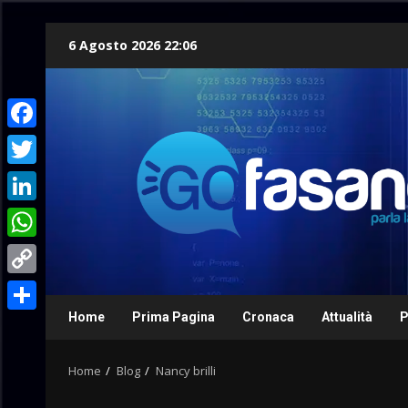
Skip
6 Agosto 2026 22:06
to
content
Facebook
Twitter
LinkedIn
WhatsApp
Copy
Link
Home
Prima Pagina
Cronaca
Attualità
P
Condividi
Home
Blog
Nancy brilli