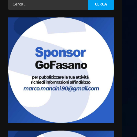
Ricerca
per:
Grazia Neglia, coordinatrice
cittadina di Fratelli d’Italia,
pronta a tornare in Consiglio
comunale
3
6 Agosto 2026 08:00
Cura dei beni comuni e
cittadinanza attiva: online
l’avviso per la gestione
condivisa della Villetta di
4
Laureto
6 Agosto 2026 06:20
La magia del Minareto e la
prima assoluta de “L’Albergo
Belvedere. Il rapimento”
6 Agosto 2026 06:15
5