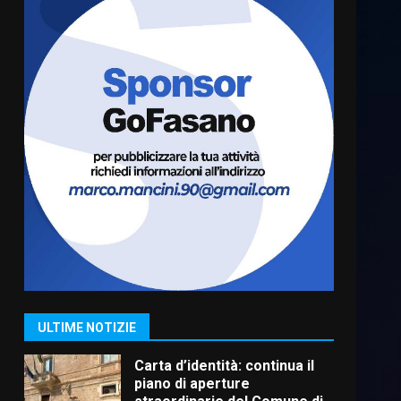
Serie D, l’Us Fasano è
escluso dal campionato
5 Agosto 2026 17:30
6
Truffatori in azione nelle
frazioni fasanesi
5 Agosto 2026 11:03
7
Fasanese ferito a colpi di
arma da fuoco
6 Agosto 2026 18:13
1
ULTIME NOTIZIE
Carta d’identità: continua il
piano di aperture