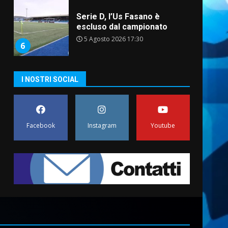
Serie D, l’Us Fasano è
escluso dal campionato
5 Agosto 2026 17:30
6
I NOSTRI SOCIAL
Truffatori in azione nelle
frazioni fasanesi
5 Agosto 2026 11:03
7
Facebook
Instagram
Youtube
Fasanese ferito a colpi di
arma da fuoco
6 Agosto 2026 18:13
1
Carta d’identità: continua il
piano di aperture
straordinarie del Comune di
Fasano