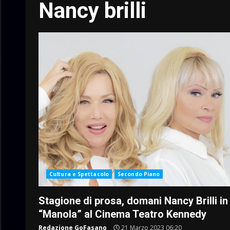
Nancy brilli
Cultura e Spettacolo
Secondo Piano
Stagione di prosa, domani Nancy Brilli in
“Manola” al Cinema Teatro Kennedy
Redazione GoFasano
21 Marzo 2023 06:20