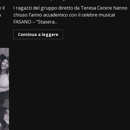
 il
I ragazzi del gruppo diretto da Teresa Cecere hanno
a
chiuso l’anno accademico con il celebre musical
FASANO – “Stasera...
Continua a leggere