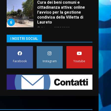
Cura dei beni comuni e
cittadinanza attiva: online
l’avviso per la gestione
condivisa della Villetta di
6
Laureto
6 Agosto 2026 06:20
La magia del Minareto e la
I NOSTRI SOCIAL
prima assoluta de “L’Albergo
Belvedere. Il rapimento”
6 Agosto 2026 06:15
7
Facebook
Instagram
Youtube
“I Contestatori: Musica di
Rivoluzione”: nuovo
appuntamento con “Fasano in
Banda”
1
7 Agosto 2026 06:05
US Fasano, Scianaro:
“Profonda amarezza per
esclusione dal campionato di
calcio”