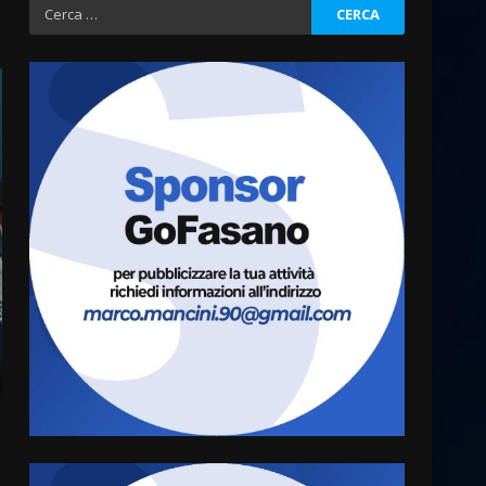
Ricerca
per:
Fasanese ferito a colpi di
arma da fuoco
6 Agosto 2026 18:13
3
Carta d’identità: continua il
piano di aperture
straordinarie del Comune di
Fasano
4
6 Agosto 2026 14:16
Grazia Neglia, coordinatrice
cittadina di Fratelli d’Italia,
pronta a tornare in Consiglio
comunale
5
6 Agosto 2026 08:00