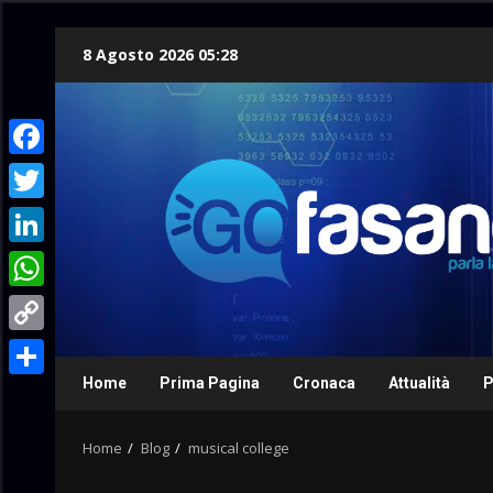
Skip
8 Agosto 2026 05:28
to
content
Facebook
Twitter
LinkedIn
WhatsApp
Copy
Link
Home
Prima Pagina
Cronaca
Attualità
P
Condividi
Home
Blog
musical college