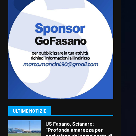
Cura dei beni comuni e
cittadinanza attiva: online
l’avviso per la gestione
condivisa della Villetta di
6
Laureto
6 Agosto 2026 06:20
La magia del Minareto e la
prima assoluta de “L’Albergo
Belvedere. Il rapimento”
6 Agosto 2026 06:15
7
“I Contestatori: Musica di
Rivoluzione”: nuovo
appuntamento con “Fasano in
Banda”
1
ULTIME NOTIZIE
7 Agosto 2026 06:05
US Fasano, Scianaro:
“Profonda amarezza per