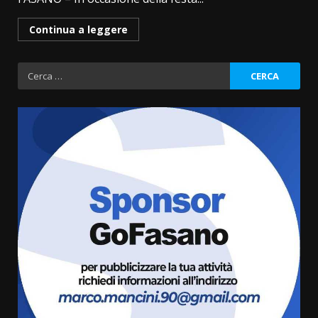
Continua a leggere
Ricerca
per:
Fasanese ferito a colpi di arma
da fuoco
6 Agosto 2026 18:13
3
Carta d’identità: continua il piano