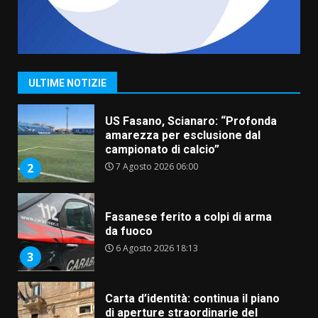
“I Contestatori: Musica di
Rivoluzione”: nuovo
appuntamento con “Fasano in
Banda”
1
ULTIME NOTIZIE
7 Agosto 2026 06:05
US Fasano, Scianaro: “Profonda
amarezza per esclusione dal
campionato di calcio”
7 Agosto 2026 06:00
2
Fasanese ferito a colpi di arma
da fuoco
6 Agosto 2026 18:13
3
Carta d’identità: continua il piano
di aperture straordinarie del