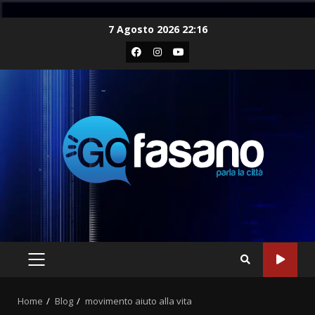
Skip
7 Agosto 2026 22:16
to
Facebook
Instagram
Youtube
content
PRIMARY
MENU
Home
Blog
movimento aiuto alla vita