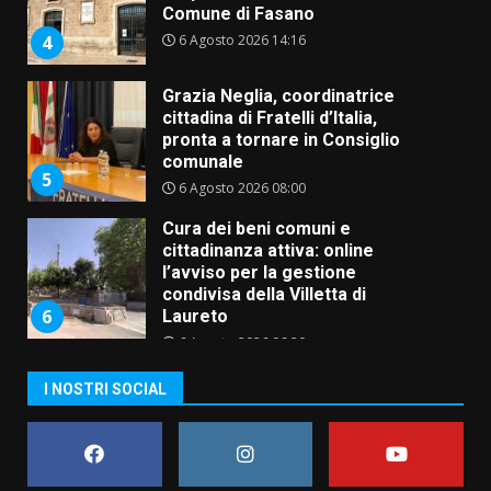
Comune di Fasano
6 Agosto 2026 14:16
4
Grazia Neglia, coordinatrice
cittadina di Fratelli d’Italia,
pronta a tornare in Consiglio
comunale
5
6 Agosto 2026 08:00
Cura dei beni comuni e
cittadinanza attiva: online
l’avviso per la gestione
condivisa della Villetta di
6
Laureto
6 Agosto 2026 06:20
La magia del Minareto e la prima
I NOSTRI SOCIAL
assoluta de “L’Albergo
Belvedere. Il rapimento”
6 Agosto 2026 06:15
7