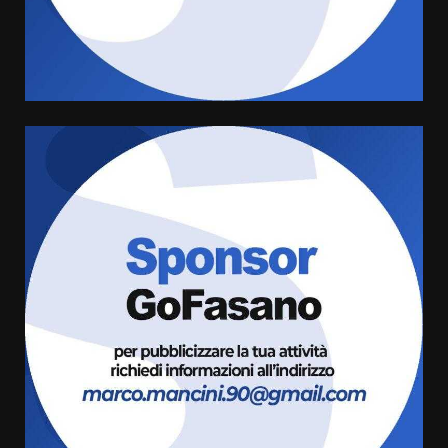
di aperture straordinarie del
Comune di Fasano
6 Agosto 2026 14:16
4
Grazia Neglia, coordinatrice
cittadina di Fratelli d’Italia,
pronta a tornare in Consiglio
comunale
5
6 Agosto 2026 08:00
Cura dei beni comuni e
cittadinanza attiva: online
l’avviso per la gestione
condivisa della Villetta di
6
Laureto
6 Agosto 2026 06:20
La magia del Minareto e la prima
assoluta de “L’Albergo
Belvedere. Il rapimento”
6 Agosto 2026 06:15
7