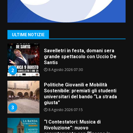
La Banda Città di Fasano apre
ufficialmente la Festa di
Savelletri
8 Agosto 2026 11:00
1
ULTIME NOTIZIE
Savelletri in festa, domani sera
grande spettacolo con Uccio De
Santis
8 Agosto 2026 07:30
2
Politiche Giovanili e Mobilità
Sostenibile: premiati gli studenti
universitari del bando “La strada
giusta”
3
8 Agosto 2026 07:15
“I Contestatori: Musica di
Rivoluzione”: nuovo