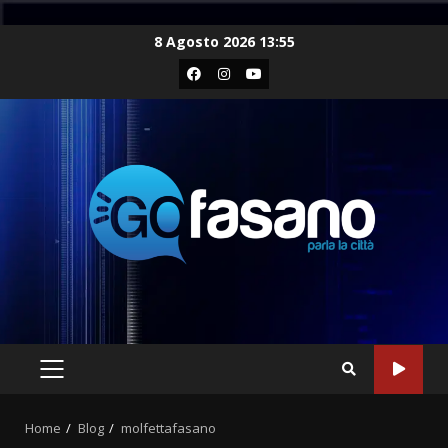
Skip
8 Agosto 2026 13:55
to
Facebook
Instagram
Youtube
content
PRIMARY
MENU
Home
Blog
molfettafasano