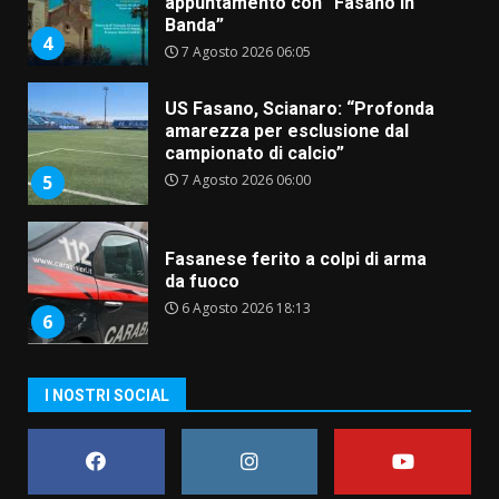
appuntamento con “Fasano in
Banda”
4
7 Agosto 2026 06:05
US Fasano, Scianaro: “Profonda
amarezza per esclusione dal
campionato di calcio”
7 Agosto 2026 06:00
5
Fasanese ferito a colpi di arma
da fuoco
6 Agosto 2026 18:13
6
Carta d’identità: continua il piano
I NOSTRI SOCIAL
di aperture straordinarie del
Comune di Fasano
6 Agosto 2026 14:16
7