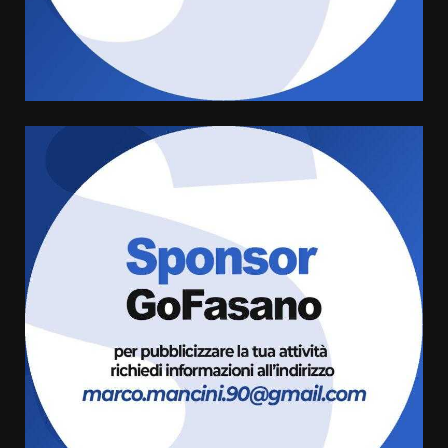
Rivoluzione”: nuovo
appuntamento con “Fasano in
Banda”
4
7 Agosto 2026 06:05
US Fasano, Scianaro: “Profonda
amarezza per esclusione dal
campionato di calcio”
7 Agosto 2026 06:00
5
Fasanese ferito a colpi di arma
da fuoco
6 Agosto 2026 18:13
6
Carta d’identità: continua il piano
di aperture straordinarie del
Comune di Fasano
6 Agosto 2026 14:16
7