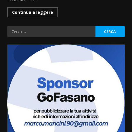
Continua a leggere
Ricerca
per:
Politiche Giovanili e Mobilità
Sostenibile: premiati gli studenti
universitari del bando “La strada
giusta”
3
8 Agosto 2026 07:15
“I Contestatori: Musica di