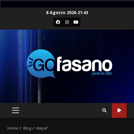
Skip
8 Agosto 2026 21:43
to
Facebook
Instagram
Youtube
content
PRIMARY
MENU
Home
Blog
miipaf