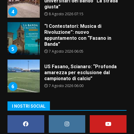
universitari del bando “La strada
giusta”
4
8 Agosto 2026 07:15
“I Contestatori: Musica di
Rivoluzione”: nuovo
appuntamento con “Fasano in
Banda”
5
7 Agosto 2026 06:05
US Fasano, Scianaro: “Profonda
amarezza per esclusione dal
campionato di calcio”
7 Agosto 2026 06:00
6
I NOSTRI SOCIAL
Fasanese ferito a colpi di arma
da fuoco
6 Agosto 2026 18:13
7