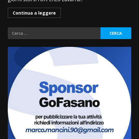
Continua a leggere
Ricerca
per:
Savelletri in festa, domani sera
grande spettacolo con Uccio De
Santis
8 Agosto 2026 07:30
3
Politiche Giovanili e Mobilità