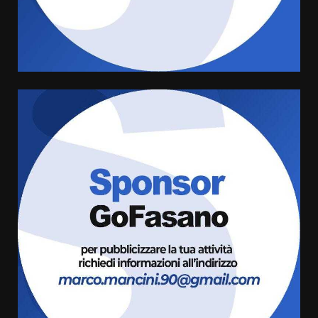
Sostenibile: premiati gli studenti
universitari del bando “La strada
giusta”
4
8 Agosto 2026 07:15
“I Contestatori: Musica di
Rivoluzione”: nuovo
appuntamento con “Fasano in
Banda”
5
7 Agosto 2026 06:05
US Fasano, Scianaro: “Profonda
amarezza per esclusione dal
campionato di calcio”
7 Agosto 2026 06:00
6
Fasanese ferito a colpi di arma
da fuoco
6 Agosto 2026 18:13
7