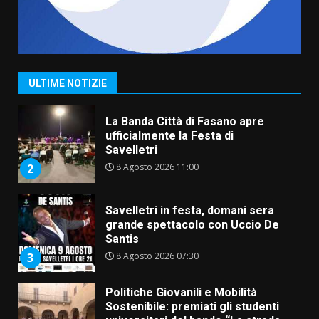
Serie D, l’Us Fasano non molla e
conferma di voler ricorrere per
ottenere l’iscrizione
8 Agosto 2026 19:55
1
ULTIME NOTIZIE
La Banda Città di Fasano apre
ufficialmente la Festa di
Savelletri
8 Agosto 2026 11:00
2
Savelletri in festa, domani sera
grande spettacolo con Uccio De
Santis
8 Agosto 2026 07:30
3
Politiche Giovanili e Mobilità
Sostenibile: premiati gli studenti