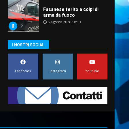
Fasanese ferito a colpi di
arma da fuoco
6 Agosto 2026 18:13
6
Carta d’identità: continua il
I NOSTRI SOCIAL
piano di aperture
straordinarie del Comune di
Fasano
7
6 Agosto 2026 14:16
Facebook
Instagram
Youtube
La Banda Città di Fasano apre
ufficialmente la Festa di
Savelletri
8 Agosto 2026 11:00
1
Savelletri in festa, domani
sera grande spettacolo con
Uccio De Santis