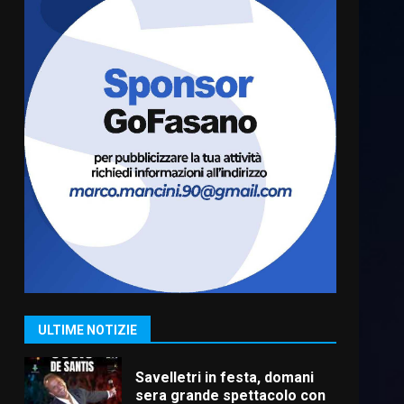
Fasanese ferito a colpi di
arma da fuoco
6 Agosto 2026 18:13
6
Carta d’identità: continua il
piano di aperture
straordinarie del Comune di
Fasano
7
6 Agosto 2026 14:16
La Banda Città di Fasano apre
ufficialmente la Festa di
Savelletri
8 Agosto 2026 11:00
1
ULTIME NOTIZIE
Savelletri in festa, domani
sera grande spettacolo con