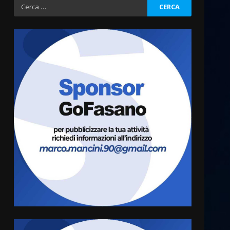
Ricerca
per:
Politiche Giovanili e Mobilità
Sostenibile: premiati gli
studenti universitari del
bando “La strada giusta”
3
8 Agosto 2026 07:15
“I Contestatori: Musica di
Rivoluzione”: nuovo
appuntamento con “Fasano in
Banda”
4
7 Agosto 2026 06:05
US Fasano, Scianaro:
“Profonda amarezza per
esclusione dal campionato di
calcio”
5
7 Agosto 2026 06:00