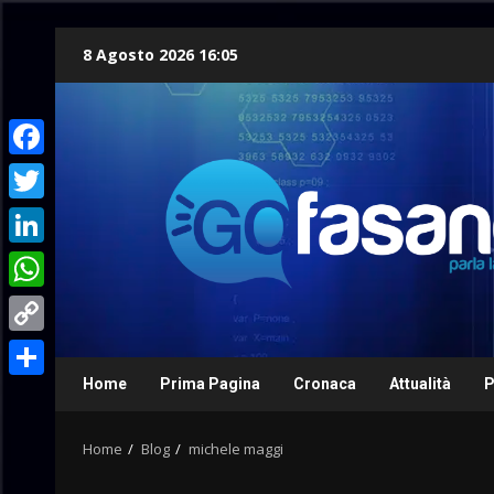
Skip
8 Agosto 2026 16:05
to
content
Facebook
Twitter
LinkedIn
WhatsApp
Copy
Link
Home
Prima Pagina
Cronaca
Attualità
P
Condividi
Home
Blog
michele maggi