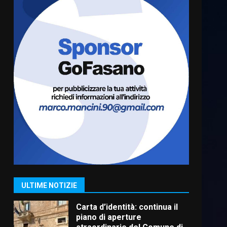
Serie D, l’Us Fasano è
escluso dal campionato
5 Agosto 2026 17:30
6
Truffatori in azione nelle
frazioni fasanesi
5 Agosto 2026 11:03
7
Fasanese ferito a colpi di
arma da fuoco
6 Agosto 2026 18:13
1
ULTIME NOTIZIE
Carta d’identità: continua il
piano di aperture