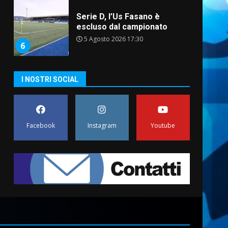
Serie D, l’Us Fasano è
escluso dal campionato
5 Agosto 2026 17:30
6
I NOSTRI SOCIAL
Truffatori in azione nelle
frazioni fasanesi
5 Agosto 2026 11:03
7
Facebook
Instagram
Youtube
Fasanese ferito a colpi di
arma da fuoco
6 Agosto 2026 18:13
1
Carta d’identità: continua il
piano di aperture
straordinarie del Comune di
Fasano