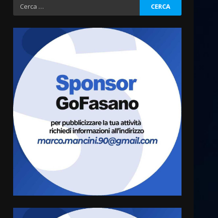
Ricerca
per:
Grazia Neglia, coordinatrice
cittadina di Fratelli d’Italia,
pronta a tornare in Consiglio
comunale
3
6 Agosto 2026 08:00
Cura dei beni comuni e
cittadinanza attiva: online
l’avviso per la gestione
condivisa della Villetta di
4
Laureto
6 Agosto 2026 06:20
La magia del Minareto e la
prima assoluta de “L’Albergo
Belvedere. Il rapimento”
6 Agosto 2026 06:15
5