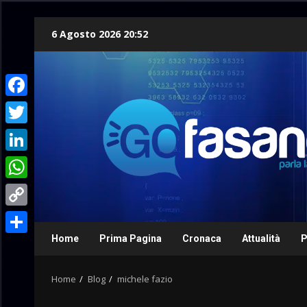
Skip
6 Agosto 2026 20:52
to
content
Facebook
Twitter
LinkedIn
WhatsApp
Copy
Link
Home
Prima Pagina
Cronaca
Attualità
P
Condividi
Home
Blog
michele fazio