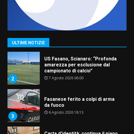
6 Agosto 2026 06:15
7
“I Contestatori: Musica di
Rivoluzione”: nuovo
appuntamento con “Fasano in
Banda”
1
ULTIME NOTIZIE
7 Agosto 2026 06:05
US Fasano, Scianaro: “Profonda
amarezza per esclusione dal
campionato di calcio”
7 Agosto 2026 06:00
2
Fasanese ferito a colpi di arma
da fuoco
6 Agosto 2026 18:13
3
Carta d’identità: continua il piano