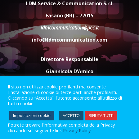
LDM Service & Communication S.r.l.
Comune di Fasano
6 Agosto 2026 14:16
4
Fasano (BR) – 72015
ldmcommunication@pec.it
Grazia Neglia, coordinatrice
cittadina di Fratelli d’Italia,
info@ldmcommunication.com
pronta a tornare in Consiglio
comunale
5
6 Agosto 2026 08:00
Direttore Responsabile
Giannicola D’Amico
Il sito non utilizza cookie profilanti ma consente
Termini e Condizioni
Privacy Policy
l'installazione di cookie di terze parti anche profilanti.
Informazioni Legali
Cliccando su “Accetta”, l'utente acconsente all'utilizzo di
tutti i cookie.
Facebook
Instagram
Youtube
Impostazioni cookie
ACCETTO
RIFIUTA TUTTI
Potrete trovare l'informativa completa della Privacy
2023 © Gofasano
|
Powered by
Creativestudio
&
LGC
.
cliccando sul seguente link
Privacy Policy