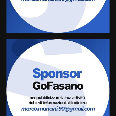
Carta d’identità: continua il piano
di aperture straordinarie del
Comune di Fasano
6 Agosto 2026 14:16
4
Grazia Neglia, coordinatrice
cittadina di Fratelli d’Italia,
pronta a tornare in Consiglio
comunale
5
6 Agosto 2026 08:00
Cura dei beni comuni e
cittadinanza attiva: online
l’avviso per la gestione
condivisa della Villetta di
6
Laureto
6 Agosto 2026 06:20
La magia del Minareto e la prima
assoluta de “L’Albergo
Belvedere. Il rapimento”