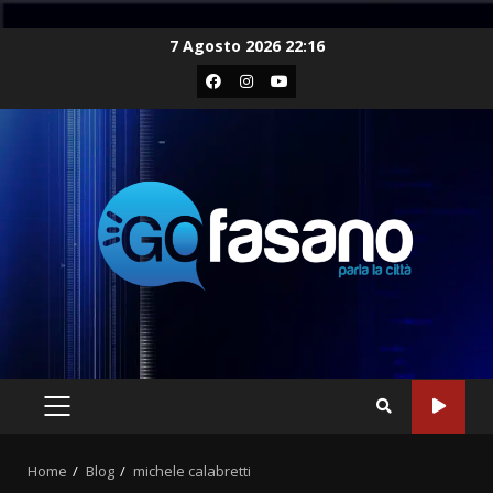
Skip
7 Agosto 2026 22:16
to
Facebook
Instagram
Youtube
content
PRIMARY
MENU
Home
Blog
michele calabretti