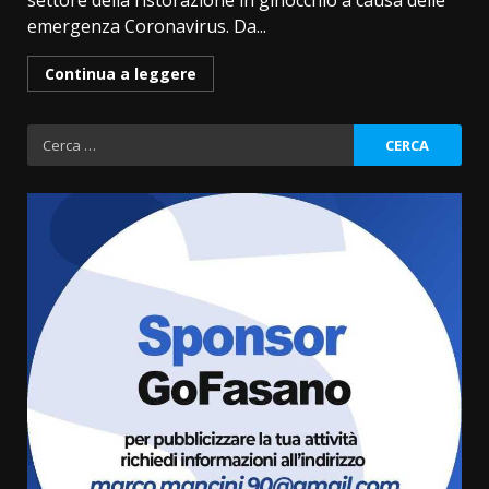
settore della ristorazione in ginocchio a causa delle
emergenza Coronavirus. Da...
Continua a leggere
Ricerca
per:
Fasanese ferito a colpi di arma
da fuoco
6 Agosto 2026 18:13
3