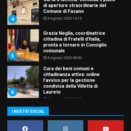
di aperture straordinarie del
Comune di Fasano
6 Agosto 2026 14:16
4
Grazia Neglia, coordinatrice
cittadina di Fratelli d’Italia,
pronta a tornare in Consiglio
comunale
5
6 Agosto 2026 08:00
Cura dei beni comuni e
cittadinanza attiva: online
l’avviso per la gestione
condivisa della Villetta di
6
Laureto
6 Agosto 2026 06:20
La magia del Minareto e la prima
I NOSTRI SOCIAL
assoluta de “L’Albergo
Belvedere. Il rapimento”
6 Agosto 2026 06:15
7